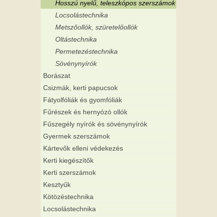
Hosszú nyelű, teleszkópos szerszámok
Locsolástechnika
Metszőollók, szüretelőollók
Oltástechnika
Permetezéstechnika
Sövénynyírók
Borászat
Csizmák, kerti papucsok
Fátyolfóliák és gyomfóliák
Fűrészek és hernyózó ollók
Fűszegély nyírók és sövénynyírók
Gyermek szerszámok
Kártevők elleni védekezés
Kerti kiegészítők
Kerti szerszámok
Kesztyűk
Kötözéstechnika
Locsolástechnika