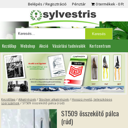
Belépés / Regisztráció
Pénztár
0 termékek
0 Ft
Kezdőlap
Webshop
Akció
Vásárlási tudnivalók
Kertcentrum
Viszonteladóknak
Partnereink
Kapcsolat
Kezdőlap
/
Alkatrészek
/
Stocker alkatrészek
/
Hosszú nyelű, teleszkópos
szerszámok
/ ST509 összekötő pálca (rúd)
ST509 összekötő pálca
(rúd)