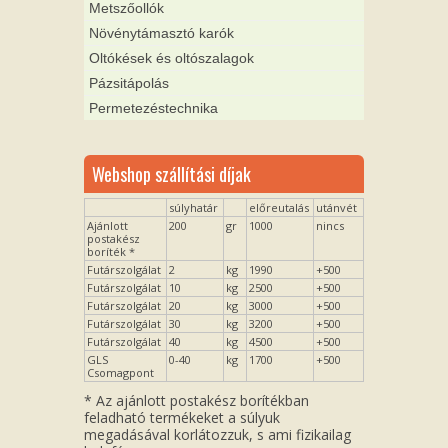
Metszőollók
Növénytámasztó karók
Oltókések és oltószalagok
Pázsitápolás
Permetezéstechnika
Webshop szállítási díjak
súlyhatár
előreutalás
utánvét
Ajánlott
200
gr
1000
nincs
postakész
boríték *
Futárszolgálat
2
kg
1990
+500
Futárszolgálat
10
kg
2500
+500
Futárszolgálat
20
kg
3000
+500
Futárszolgálat
30
kg
3200
+500
Futárszolgálat
40
kg
4500
+500
GLS
0-40
kg
1700
+500
Csomagpont
* Az ajánlott postakész borítékban
feladható termékeket a súlyuk
megadásával korlátozzuk, s ami fizikailag