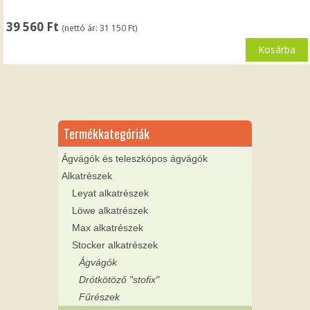
39 560
Ft
(nettó ár:
31 150
Ft
)
Kosárba
Termékkategóriák
Ágvágók és teleszkópos ágvágók
Alkatrészek
Leyat alkatrészek
Löwe alkatrészek
Max alkatrészek
Stocker alkatrészek
Ágvágók
Drótkötöző "stofix"
Fűrészek