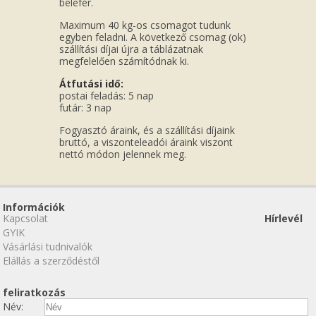
belefér.
Maximum 40 kg-os csomagot tudunk
egyben feladni. A következő csomag (ok)
szállítási díjai újra a táblázatnak
megfelelően számítódnak ki.
Átfutási idő:
postai feladás: 5 nap
futár: 3 nap
Fogyasztó áraink, és a szállítási díjaink
bruttó, a viszonteleadói áraink viszont
nettó módon jelennek meg.
Információk
Kapcsolat
Hírlevél
GYIK
Vásárlási tudnivalók
Elállás a szerződéstől
feliratkozás
Név: