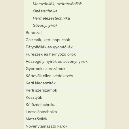
Metszőollók, szüretelőollók
Oltástechnika
Permetezéstechnika
Sövénynyírók
Borászat
Csizmák, kerti papucsok
Fátyolfóliák és gyomfóliák
Fűrészek és hernyózó ollók
Fűszegély nyírók és sövénynyírók
Gyermek szerszámok
Kártevők elleni védekezés
Kerti kiegészítők
Kerti szerszámok
Kesztyűk
Kötözéstechnika
Locsolástechnika
Metszőollók
Növénytámasztó karók