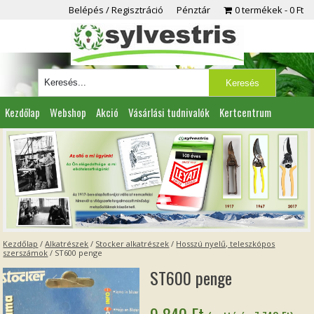
Belépés / Regisztráció
Pénztár
0 termékek
0 Ft
Kezdőlap
Webshop
Akció
Vásárlási tudnivalók
Kertcentrum
Viszonteladóknak
Partnereink
Kapcsolat
Kezdőlap
/
Alkatrészek
/
Stocker alkatrészek
/
Hosszú nyelű, teleszkópos
szerszámok
/ ST600 penge
ST600 penge
9 840
Ft