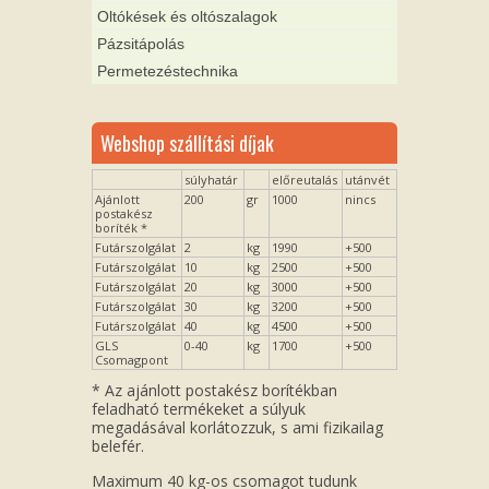
Oltókések és oltószalagok
Pázsitápolás
Permetezéstechnika
Webshop szállítási díjak
súlyhatár
előreutalás
utánvét
Ajánlott
200
gr
1000
nincs
postakész
boríték *
Futárszolgálat
2
kg
1990
+500
Futárszolgálat
10
kg
2500
+500
Futárszolgálat
20
kg
3000
+500
Futárszolgálat
30
kg
3200
+500
Futárszolgálat
40
kg
4500
+500
GLS
0-40
kg
1700
+500
Csomagpont
* Az ajánlott postakész borítékban
feladható termékeket a súlyuk
megadásával korlátozzuk, s ami fizikailag
belefér.
Maximum 40 kg-os csomagot tudunk