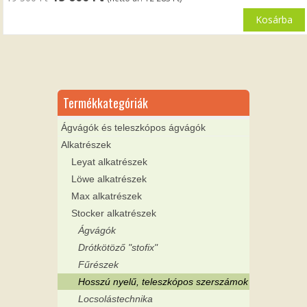
price
price
was:
is:
Kosárba
19
15
500 Ft.
600 Ft.
Termékkategóriák
Ágvágók és teleszkópos ágvágók
Alkatrészek
Leyat alkatrészek
Löwe alkatrészek
Max alkatrészek
Stocker alkatrészek
Ágvágók
Drótkötöző "stofix"
Fűrészek
Hosszú nyelű, teleszkópos szerszámok
Locsolástechnika