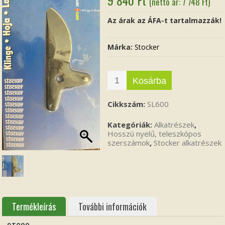
(nettó ár:
7 748
Ft
)
Az árak az ÁFA-t tartalmazzák!
Márka:
Stocker
Kosárba
Cikkszám:
SL600
Kategóriák:
Alkatrészek
,
Hosszú nyelű, teleszkópos
szerszámok
,
Stocker alkatrészek
Termékleírás
További információk