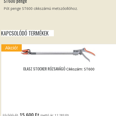
ST600 penge
Pót penge ST600 cikkszámú metszőollóhoz.
KAPCSOLÓDÓ TERMÉKEK
Akció!
OLASZ STOCKER RÓZSAVÁGÓ
Cikkszám: ST600
Original
Current
15 600
Ft
19 500
Ft
(nettó ár:
12 283
Ft
)