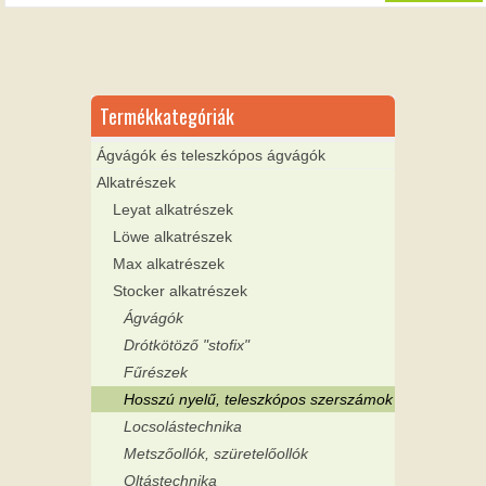
Termékkategóriák
Ágvágók és teleszkópos ágvágók
Alkatrészek
Leyat alkatrészek
Löwe alkatrészek
Max alkatrészek
Stocker alkatrészek
Ágvágók
Drótkötöző "stofix"
Fűrészek
Hosszú nyelű, teleszkópos szerszámok
Locsolástechnika
Metszőollók, szüretelőollók
Oltástechnika