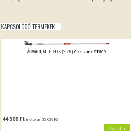
KAPCSOLÓDÓ TERMÉKEK
ÁGVÁGÓ, ÁTTÉTELES (2,2M)
Cikkszám: ST609
44 500
Ft
(nettó ár:
35 039
Ft
)
Kosárba