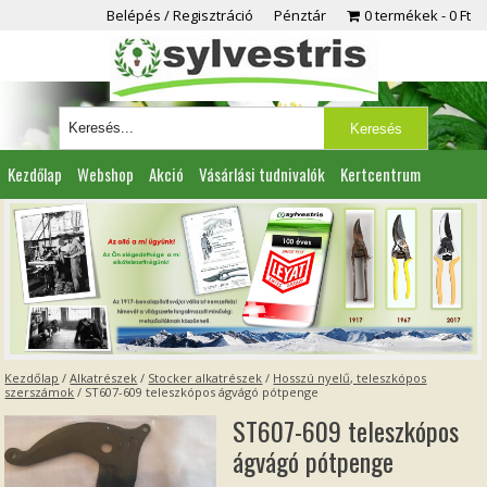
Belépés / Regisztráció
Pénztár
0 termékek
0 Ft
Kezdőlap
Webshop
Akció
Vásárlási tudnivalók
Kertcentrum
Viszonteladóknak
Partnereink
Kapcsolat
Kezdőlap
/
Alkatrészek
/
Stocker alkatrészek
/
Hosszú nyelű, teleszkópos
szerszámok
/ ST607-609 teleszkópos ágvágó pótpenge
ST607-609 teleszkópos
ágvágó pótpenge