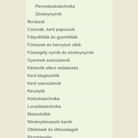
Permetezéstechnika
Sövénynyírók
Borászat
Csizmák, kerti papucsok
Fátyolfóliák és gyomfóliák
Fűrészek és hernyózó ollók
Fűszegély nyírók és sövénynyírók
Gyermek szerszámok
Kártevők elleni védekezés
Kerti kiegészítők
Kerti szerszámok
Kesztyűk
Kötözéstechnika
Locsolástechnika
Metszőollók
Növénytámasztó karók
Oltókések és oltószalagok
Pázsitápolás