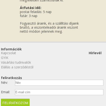
megfelelően számítódnak ki.
Átfutási idő:
postai feladás: 5 nap
futár: 3 nap
Fogyasztó áraink, és a szállítási díjaink
bruttó, a viszonteleadói áraink viszont
nettó módon jelennek meg.
Információk
Kapcsolat
Hírlevél
GYIK
Vásárlási tudnivalók
Elállás a szerződéstől
feliratkozás
Név:
Email: