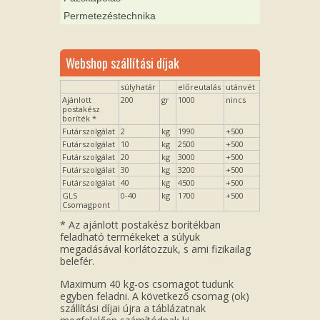
Permetezéstechnika
Webshop szállítási díjak
súlyhatár
előreutalás
utánvét
Ajánlott
200
gr
1000
nincs
postakész
boríték *
Futárszolgálat
2
kg
1990
+500
Futárszolgálat
10
kg
2500
+500
Futárszolgálat
20
kg
3000
+500
Futárszolgálat
30
kg
3200
+500
Futárszolgálat
40
kg
4500
+500
GLS
0-40
kg
1700
+500
Csomagpont
* Az ajánlott postakész borítékban
feladható termékeket a súlyuk
megadásával korlátozzuk, s ami fizikailag
belefér.
Maximum 40 kg-os csomagot tudunk
egyben feladni. A következő csomag (ok)
szállítási díjai újra a táblázatnak