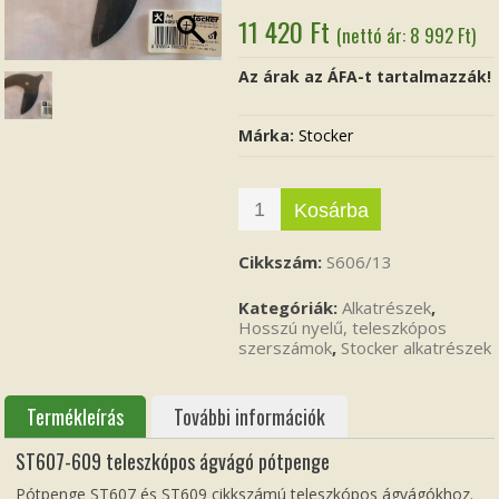
11 420
Ft
(nettó ár:
8 992
Ft
)
Az árak az ÁFA-t tartalmazzák!
Márka:
Stocker
Kosárba
Cikkszám:
S606/13
Kategóriák:
Alkatrészek
,
Hosszú nyelű, teleszkópos
szerszámok
,
Stocker alkatrészek
Termékleírás
További információk
ST607-609 teleszkópos ágvágó pótpenge
Pótpenge ST607 és ST609 cikkszámú teleszkópos ágvágókhoz.