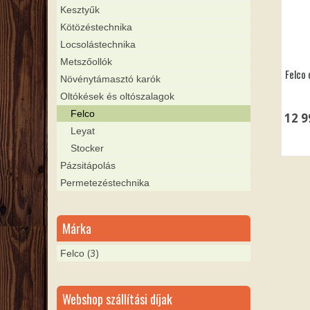
Kesztyűk
Kötözéstechnika
Locsolástechnika
Metszőollók
Felco
Növénytámasztó karók
Oltókések és oltószalagok
Felco
12 
Leyat
Stocker
Pázsitápolás
Permetezéstechnika
Márka
(3)
Felco
Webshop szállítási díjak