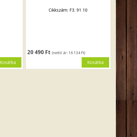
Cikkszám: F3. 91 10
20 490
Ft
(nettó ár:
16 134
Ft
)
Kosárba
Kosárba