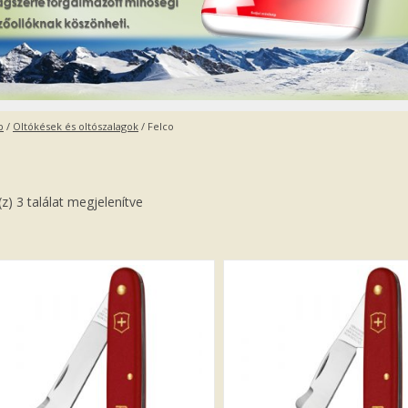
p
/
Oltókések és oltószalagok
/ Felco
z) 3 találat megjelenítve