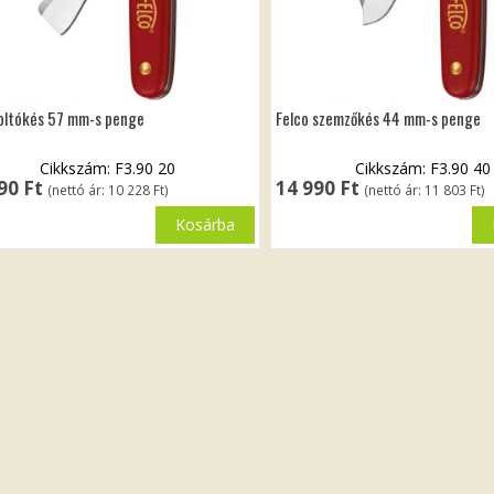
 oltókés 57 mm-s penge
Felco szemzőkés 44 mm-s penge
Cikkszám: F3.90 20
Cikkszám: F3.90 40
990
Ft
14 990
Ft
(nettó ár:
10 228
Ft
)
(nettó ár:
11 803
Ft
)
Kosárba