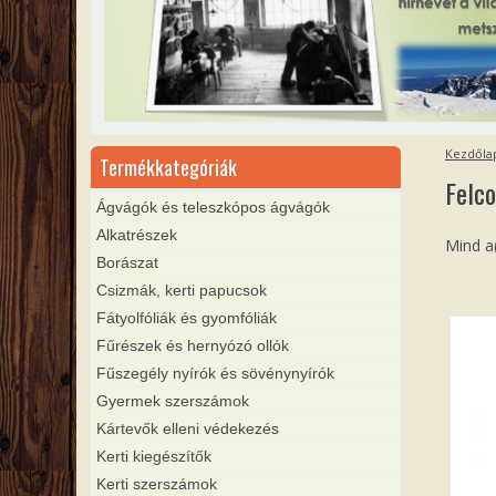
Kezdőla
Termékkategóriák
Felco
Ágvágók és teleszkópos ágvágók
Alkatrészek
Mind a(
Borászat
Csizmák, kerti papucsok
Fátyolfóliák és gyomfóliák
Fűrészek és hernyózó ollók
Fűszegély nyírók és sövénynyírók
Gyermek szerszámok
Kártevők elleni védekezés
Kerti kiegészítők
Kerti szerszámok