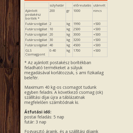
súlyhatár
előreutalás
utánvét
Ajánlott
200
gr
1000
nincs
postakész
boríték *
Futárszolgálat
2
kg
1990
+500
Futárszolgálat
10
kg
2500
+500
Futárszolgálat
20
kg
3000
+500
Futárszolgálat
30
kg
3200
+500
Futárszolgálat
40
kg
4500
+500
GLS
0-40
kg
1700
+500
Csomagpont
* Az ajánlott postakész borítékban
feladható termékeket a súlyuk
megadásával korlátozzuk, s ami fizikailag
belefér.
Maximum 40 kg-os csomagot tudunk
egyben feladni. A következő csomag (ok)
szállítási díjai újra a táblázatnak
megfelelően számítódnak ki.
Átfutási idő:
postai feladás: 5 nap
futár: 3 nap
Fogyasztó áraink, és a szállítási díjaink