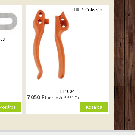
L11004
Cikkszám:
009
L11004
7 050
Ft
(nettó ár:
5 551
Ft
)
Kosárba
Kosárba