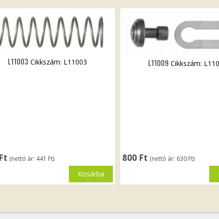
L11003
Cikkszám: L11003
L11009
Cikkszám: L11
Ft
800
Ft
(nettó ár:
441
Ft
)
(nettó ár:
630
Ft
)
Kosárba