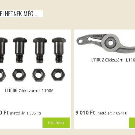
KELHETNEK MÉG…
L11002
Cikkszám: L11
L11006
Cikkszám: L11006
50
Ft
9 010
Ft
(nettó ár:
1 535
Ft
)
(nettó ár:
7 094
Ft
)
Kosárba