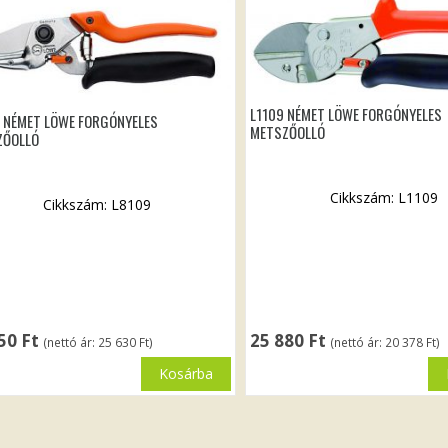
L1109 NÉMET LÖWE FORGÓNYELES
 NÉMET LÖWE FORGÓNYELES
METSZŐOLLÓ
ZŐOLLÓ
Cikkszám: L1109
Cikkszám: L8109
550
Ft
25 880
Ft
(nettó ár:
25 630
Ft
)
(nettó ár:
20 378
Ft
)
Kosárba