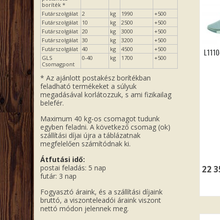
boríték *
Futárszolgálat
2
kg
1990
+500
Futárszolgálat
10
kg
2500
+500
Futárszolgálat
20
kg
3000
+500
Futárszolgálat
30
kg
3200
+500
Futárszolgálat
40
kg
4500
+500
L111
GLS
0-40
kg
1700
+500
Csomagpont
* Az ajánlott postakész borítékban
feladható termékeket a súlyuk
megadásával korlátozzuk, s ami fizikailag
belefér.
Maximum 40 kg-os csomagot tudunk
egyben feladni. A következő csomag (ok)
szállítási díjai újra a táblázatnak
megfelelően számítódnak ki.
Átfutási idő:
postai feladás: 5 nap
22 
futár: 3 nap
Fogyasztó áraink, és a szállítási díjaink
bruttó, a viszonteleadói áraink viszont
nettó módon jelennek meg.