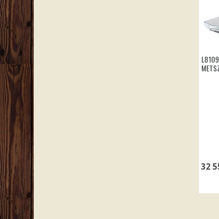
L8109
METS
32 