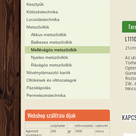
Kesztyűk
Kötözéstechnika
Locsolástechnika
Ter
Metszőollók
Akkus metszőollók
L111
Balkezes metszőollók
21cm
Mellévágós metszőollók
Az ut
Nyeles metszőollók
Törhe
Rávágós metszőollók
Optim
Növénytámasztó karók
Gumiü
Rozsd
Oltókések és oltószalagok
Zár, 
Pázsitápolás
Nincs
Permetezéstechnika
Webshop szállítási díjak
KAPC
súlyhatár
előreutalás
utánvét
Ajánlott
200
gr
1000
nincs
postakész