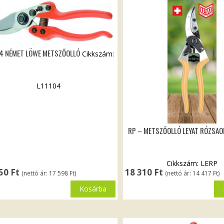
04 NÉMET LÖWE METSZŐOLLÓ
Cikkszám:
L11104
RP – METSZŐOLLÓ LEYAT RÓZSAOL
Cikkszám: LERP
350
Ft
18 310
Ft
(nettó ár:
17 598
Ft
)
(nettó ár:
14 417
Ft
)
Kosárba