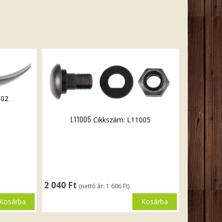
002
L11005
Cikkszám: L11005
2 040
Ft
(nettó ár:
1 606
Ft
)
Kosárba
Kosárba