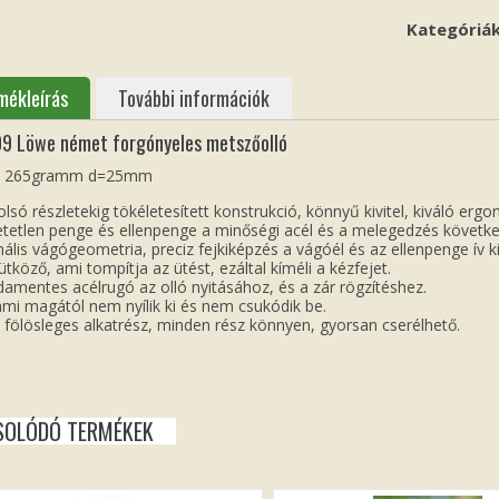
Kategóriá
mékleírás
További információk
09 Löwe német forgónyeles metszőolló
 265gramm d=25mm
olsó részletekig tökéletesített konstrukció, könnyű kivitel, kiváló ergo
tetlen penge és ellenpenge a minőségi acél és a melegedzés követk
ális vágógeometria, preciz fejkiképzés a vágóél és az ellenpenge ív ki
tköző, ami tompítja az ütést, ezáltal kíméli a kézfejet.
amentes acélrugó az olló nyitásához, és a zár rögzítéshez.
ami magától nem nyílik ki és nem csukódik be.
 fölösleges alkatrész, minden rész könnyen, gyorsan cserélhető.
SOLÓDÓ TERMÉKEK