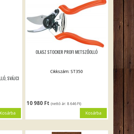
OLASZ STOCKER PROFI METSZŐOLLÓ
Cikkszám: ST350
LÓ, SVÁJCI
10 980
Ft
(nettó ár:
8 646
Ft
)
Kosárba
Kosárba