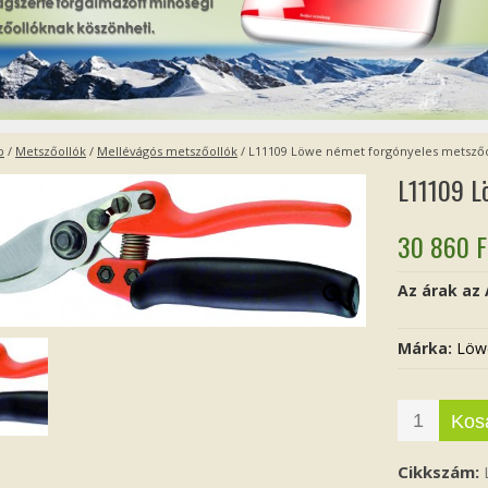
p
/
Metszőollók
/
Mellévágós metszőollók
/ L11109 Löwe német forgónyeles metszőo
L11109 L
30 860
F
Az árak az
Márka:
Löw
Kos
Cikkszám: