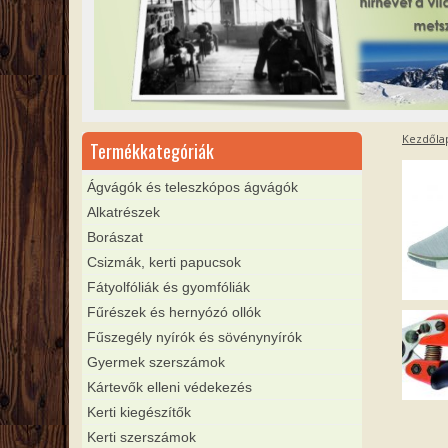
Kezdőla
Termékkategóriák
Ágvágók és teleszkópos ágvágók
Alkatrészek
Borászat
Csizmák, kerti papucsok
Fátyolfóliák és gyomfóliák
Fűrészek és hernyózó ollók
Fűszegély nyírók és sövénynyírók
Gyermek szerszámok
Kártevők elleni védekezés
Kerti kiegészítők
Kerti szerszámok