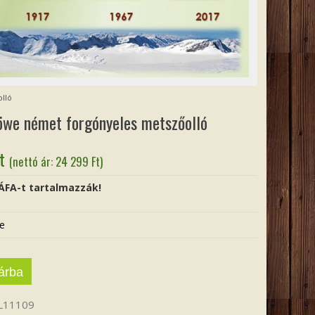
lló
öwe német forgónyeles metszőolló
t
(nettó ár:
24 299
Ft
)
 ÁFA-t tartalmazzák!
e
árba
L11109