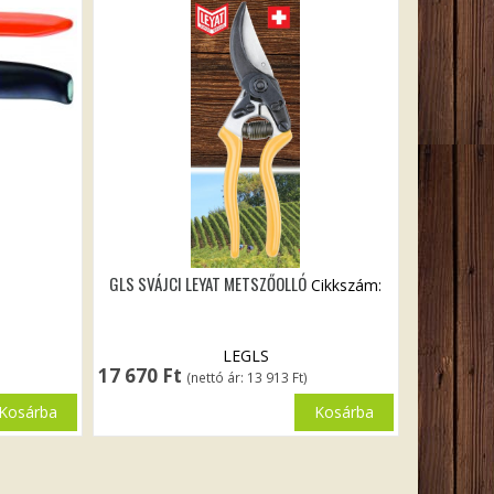
GLS SVÁJCI LEYAT METSZŐOLLÓ
Cikkszám:
LEGLS
17 670
Ft
(nettó ár:
13 913
Ft
)
Kosárba
Kosárba