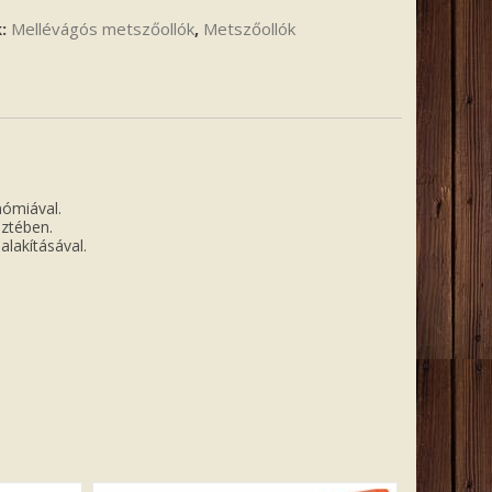
k:
Mellévágós metszőollók
,
Metszőollók
nómiával.
eztében.
alakításával.