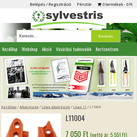
Belépés / Regisztráció
Pénztár
0 termékek
0 Ft
Kezdőlap
Webshop
Akció
Vásárlási tudnivalók
Kertcentrum
Viszonteladóknak
Partnereink
Kapcsolat
Kezdőlap
/
Alkatrészek
/
Löwe alkatrészek
/
Löwe 11
/ L11004
L11004
7 050
Ft
(nettó ár:
5 551
Ft
)