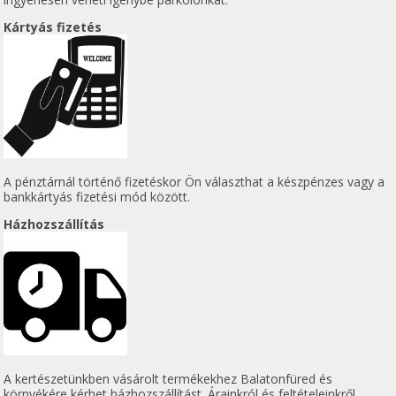
Kártyás fizetés
A pénztárnál történő fizetéskor Ön választhat a készpénzes vagy a
bankkártyás fizetési mód között.
Házhozszállítás
A kertészetünkben vásárolt termékekhez Balatonfüred és
környékére kérhet házhozszállítást. Árainkról és feltételeinkről