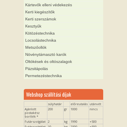
Kártevők elleni védekezés
Kerti kiegészítők
Kerti szerszámok
Kesztyűk
Kötözéstechnika
Locsolástechnika
Metszőollók
Növénytámasztó karók
Oltókések és oltószalagok
Pázsitápolás
Permetezéstechnika
Webshop szállítási díjak
súlyhatár
előreutalás
utánvét
Ajánlott
200
gr
1000
nincs
postakész
boríték *
Futárszolgálat
2
kg
1990
+500
Futárszolgálat
10
kg
2500
+500