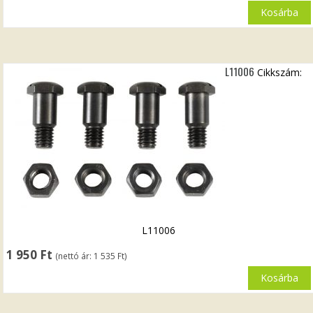
Kosárba
L11006
Cikkszám:
L11006
1 950
Ft
(nettó ár:
1 535
Ft
)
Kosárba