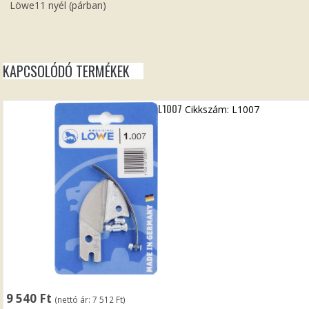
Löwe11 nyél (párban)
KAPCSOLÓDÓ TERMÉKEK
L1007
Cikkszám: L1007
9 540
Ft
(nettó ár:
7 512
Ft
)