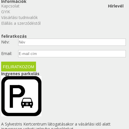
Információk
Kapcsolat
Hírlevél
GYIK
Vásárlási tudnivalók
Elállás a szerződéstől
feliratkozás
Név:
Email:
Ingyenes parkolás
A Sylvestris Kertcentrum látogatásakor a vásárlási idő alatt
ingyenesen veheti igénybe parkolónkat.