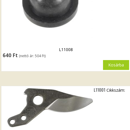
L11008
640
Ft
(nettó ár:
504
Ft
)
Kosárba
L11001
Cikkszám: