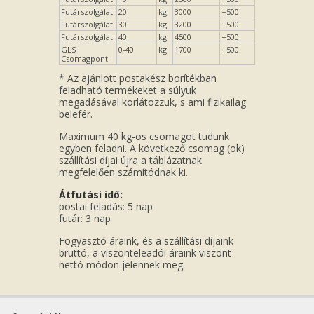
Futárszolgálat
20
kg
3000
+500
Futárszolgálat
30
kg
3200
+500
Futárszolgálat
40
kg
4500
+500
GLS
0-40
kg
1700
+500
Csomagpont
* Az ajánlott postakész borítékban
feladható termékeket a súlyuk
megadásával korlátozzuk, s ami fizikailag
belefér.
Maximum 40 kg-os csomagot tudunk
egyben feladni. A következő csomag (ok)
szállítási díjai újra a táblázatnak
megfelelően számítódnak ki.
Átfutási idő:
postai feladás: 5 nap
futár: 3 nap
Fogyasztó áraink, és a szállítási díjaink
bruttó, a viszonteleadói áraink viszont
nettó módon jelennek meg.