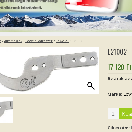
p
/
Alkatrészek
/
Löwe alkatrészek
/
Löwe 21
/ L21002
L21002
17 120
Ft
Az árak az
Márka:
Löw
Kos
Cikkszám: