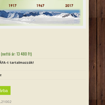
(nettó ár:
13 480
Ft
)
 ÁFA-t tartalmazzák!
e
árba
L21002