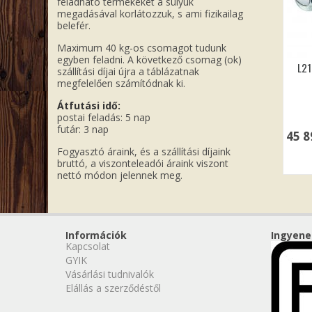
feladható termékeket a súlyuk
megadásával korlátozzuk, s ami fizikailag
belefér.
Maximum 40 kg-os csomagot tudunk
egyben feladni. A következő csomag (ok)
L21
szállítási díjai újra a táblázatnak
megfelelően számítódnak ki.
Átfutási idő:
postai feladás: 5 nap
futár: 3 nap
45 
Fogyasztó áraink, és a szállítási díjaink
bruttó, a viszonteleadói áraink viszont
nettó módon jelennek meg.
Információk
Ingyene
Kapcsolat
GYIK
Vásárlási tudnivalók
Elállás a szerződéstől