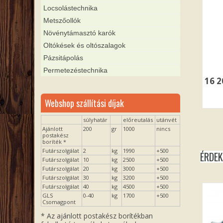
Locsolástechnika
Metszőollók
Növénytámasztó karók
Oltókések és oltószalagok
Pázsitápolás
Permetezéstechnika
16 
Webshop szállítási díjak
súlyhatár
előreutalás
utánvét
Ajánlott
200
gr
1000
nincs
postakész
boríték *
Futárszolgálat
2
kg
1990
+500
ÉRDE
Futárszolgálat
10
kg
2500
+500
Futárszolgálat
20
kg
3000
+500
Futárszolgálat
30
kg
3200
+500
Futárszolgálat
40
kg
4500
+500
GLS
0-40
kg
1700
+500
Csomagpont
* Az ajánlott postakész borítékban