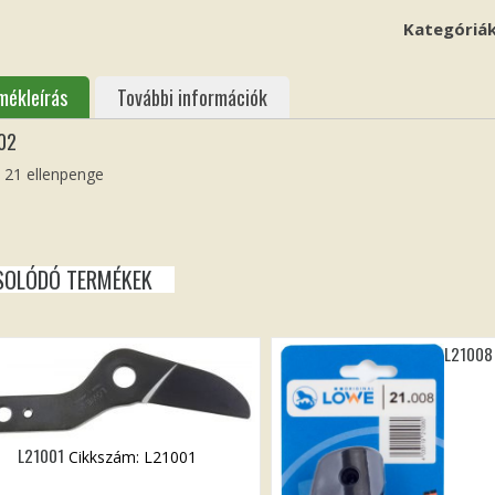
Kategóriá
mékleírás
További információk
02
 21 ellenpenge
SOLÓDÓ TERMÉKEK
L21008
L21001
Cikkszám: L21001