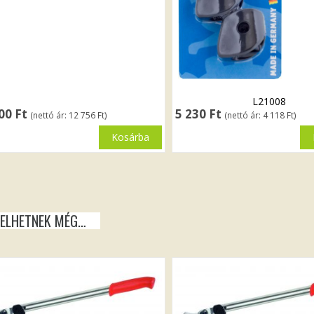
L21008
200
Ft
5 230
Ft
(nettó ár:
12 756
Ft
)
(nettó ár:
4 118
Ft
)
Kosárba
KELHETNEK MÉG…