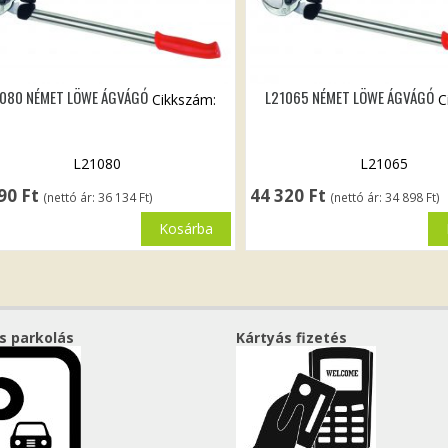
080 NÉMET LÖWE ÁGVÁGÓ
L21065 NÉMET LÖWE ÁGVÁGÓ
Cikkszám:
C
L21080
L21065
890
Ft
44 320
Ft
(nettó ár:
36 134
Ft
)
(nettó ár:
34 898
Ft
)
Kosárba
s parkolás
Kártyás fizetés