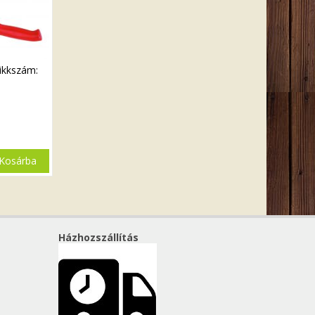
ikkszám:
Kosárba
Házhozszállítás