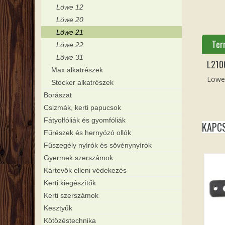
Löwe 12
Löwe 20
Löwe 21
Ter
Löwe 22
Löwe 31
L210
Max alkatrészek
Löwe
Stocker alkatrészek
Borászat
Csizmák, kerti papucsok
Fátyolfóliák és gyomfóliák
KAPC
Fűrészek és hernyózó ollók
Fűszegély nyírók és sövénynyírók
Gyermek szerszámok
Kártevők elleni védekezés
Kerti kiegészítők
Kerti szerszámok
Kesztyűk
Kötözéstechnika