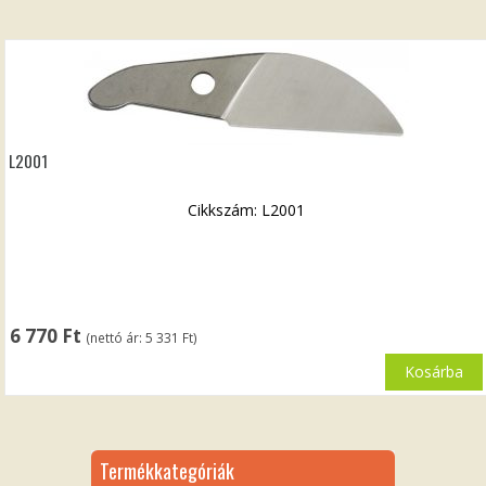
L2001
Cikkszám: L2001
6 770
Ft
(nettó ár:
5 331
Ft
)
Kosárba
Termékkategóriák