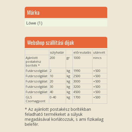
Márka
(1)
Löwe
Webshop szállítási díjak
súlyhatár
előreutalás
utánvét
Ajánlott
200
gr
1000
nincs
postakész
boríték *
Futárszolgálat
2
kg
1990
+500
Futárszolgálat
10
kg
2500
+500
Futárszolgálat
20
kg
3000
+500
Futárszolgálat
30
kg
3200
+500
Futárszolgálat
40
kg
4500
+500
GLS
0-40
kg
1700
+500
Csomagpont
* Az ajánlott postakész borítékban
feladható termékeket a súlyuk
megadásával korlátozzuk, s ami fizikailag
belefér.