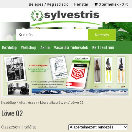
Belépés / Regisztráció
Pénztár
0 termékek
0 Ft
Kezdőlap
Webshop
Akció
Vásárlási tudnivalók
Kertcentrum
Viszonteladóknak
Partnereink
Kapcsolat
Kezdőlap
/
Alkatrészek
/
Löwe alkatrészek
/ Löwe 02
Löwe 02
Összesen 1 találat