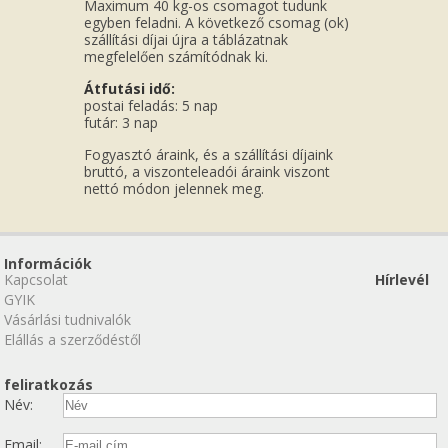
Maximum 40 kg-os csomagot tudunk
egyben feladni. A következő csomag (ok)
szállítási díjai újra a táblázatnak
megfelelően számítódnak ki.
Átfutási idő:
postai feladás: 5 nap
futár: 3 nap
Fogyasztó áraink, és a szállítási díjaink
bruttó, a viszonteleadói áraink viszont
nettó módon jelennek meg.
Információk
Kapcsolat
Hírlevél
GYIK
Vásárlási tudnivalók
Elállás a szerződéstől
feliratkozás
Név:
Email: