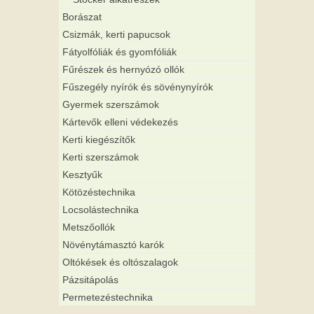
Borászat
Csizmák, kerti papucsok
Fátyolfóliák és gyomfóliák
Fűrészek és hernyózó ollók
Fűszegély nyírók és sövénynyírók
Gyermek szerszámok
Kártevők elleni védekezés
Kerti kiegészítők
Kerti szerszámok
Kesztyűk
Kötözéstechnika
Locsolástechnika
Metszőollók
Növénytámasztó karók
Oltókések és oltószalagok
Pázsitápolás
Permetezéstechnika