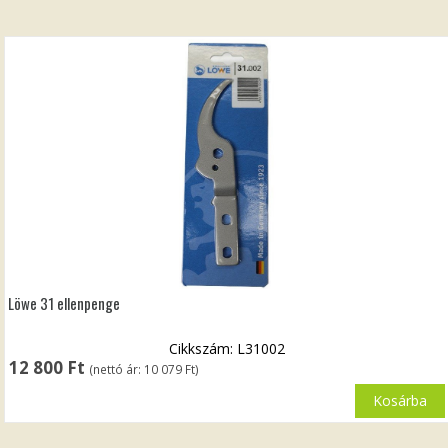
Löwe 31 ellenpenge
Cikkszám: L31002
12 800
Ft
(nettó ár:
10 079
Ft
)
Kosárba