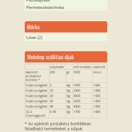
Permetezéstechnika
Márka
(2)
Löwe
Webshop szállítási díjak
súlyhatár
előreutalás
utánvét
Ajánlott
200
gr
1000
nincs
postakész
boríték *
Futárszolgálat
2
kg
1990
+500
Futárszolgálat
10
kg
2500
+500
Futárszolgálat
20
kg
3000
+500
Futárszolgálat
30
kg
3200
+500
Futárszolgálat
40
kg
4500
+500
GLS
0-40
kg
1700
+500
Csomagpont
* Az ajánlott postakész borítékban
feladható termékeket a súlyuk