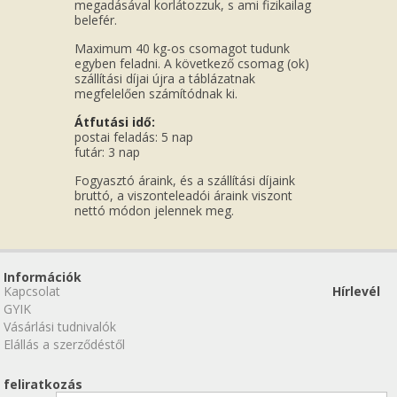
megadásával korlátozzuk, s ami fizikailag
belefér.
Maximum 40 kg-os csomagot tudunk
egyben feladni. A következő csomag (ok)
szállítási díjai újra a táblázatnak
megfelelően számítódnak ki.
Átfutási idő:
postai feladás: 5 nap
futár: 3 nap
Fogyasztó áraink, és a szállítási díjaink
bruttó, a viszonteleadói áraink viszont
nettó módon jelennek meg.
Információk
Kapcsolat
Hírlevél
GYIK
Vásárlási tudnivalók
Elállás a szerződéstől
feliratkozás