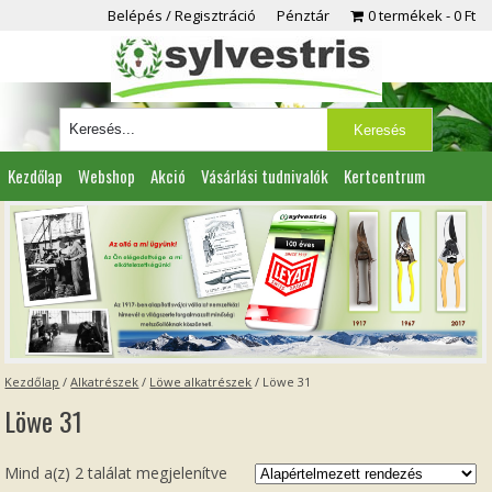
Belépés / Regisztráció
Pénztár
0 termékek
0 Ft
Kezdőlap
Webshop
Akció
Vásárlási tudnivalók
Kertcentrum
Viszonteladóknak
Partnereink
Kapcsolat
Kezdőlap
/
Alkatrészek
/
Löwe alkatrészek
/ Löwe 31
Löwe 31
Mind a(z) 2 találat megjelenítve