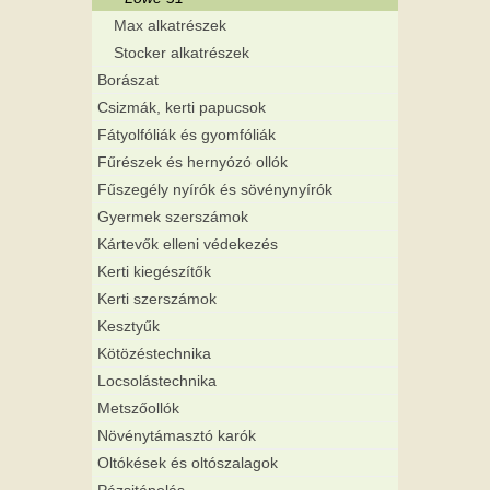
Max alkatrészek
Stocker alkatrészek
Borászat
Csizmák, kerti papucsok
Fátyolfóliák és gyomfóliák
Fűrészek és hernyózó ollók
Fűszegély nyírók és sövénynyírók
Gyermek szerszámok
Kártevők elleni védekezés
Kerti kiegészítők
Kerti szerszámok
Kesztyűk
Kötözéstechnika
Locsolástechnika
Metszőollók
Növénytámasztó karók
Oltókések és oltószalagok
Pázsitápolás