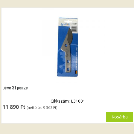
Löwe 31 penge
Cikkszám: L31001
11 890
Ft
(nettó ár:
9 362
Ft
)
Kosárba