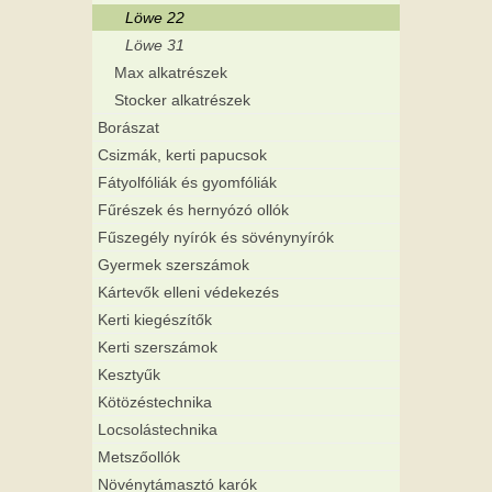
Löwe 22
Löwe 31
Max alkatrészek
Stocker alkatrészek
Borászat
Csizmák, kerti papucsok
Fátyolfóliák és gyomfóliák
Fűrészek és hernyózó ollók
Fűszegély nyírók és sövénynyírók
Gyermek szerszámok
Kártevők elleni védekezés
Kerti kiegészítők
Kerti szerszámok
Kesztyűk
Kötözéstechnika
Locsolástechnika
Metszőollók
Növénytámasztó karók