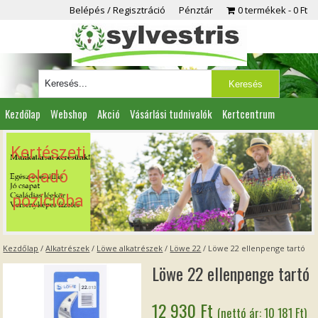
Belépés / Regisztráció
Pénztár
0 termékek
0 Ft
Kezdőlap
Webshop
Akció
Vásárlási tudnivalók
Kertcentrum
Viszonteladóknak
Partnereink
Kapcsolat
Kertészeti
eladó
pozícióba
Kezdőlap
/
Alkatrészek
/
Löwe alkatrészek
/
Löwe 22
/ Löwe 22 ellenpenge tartó
Löwe 22 ellenpenge tartó
12 930
Ft
(nettó ár:
10 181
Ft
)