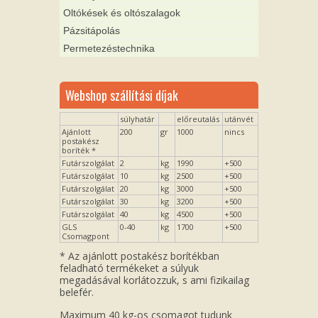
Oltókések és oltószalagok
Pázsitápolás
Permetezéstechnika
Webshop szállítási díjak
súlyhatár
előreutalás
utánvét
Ajánlott
200
gr
1000
nincs
postakész
boríték *
Futárszolgálat
2
kg
1990
+500
Futárszolgálat
10
kg
2500
+500
Futárszolgálat
20
kg
3000
+500
Futárszolgálat
30
kg
3200
+500
Futárszolgálat
40
kg
4500
+500
GLS
0-40
kg
1700
+500
Csomagpont
* Az ajánlott postakész borítékban
feladható termékeket a súlyuk
megadásával korlátozzuk, s ami fizikailag
belefér.
Maximum 40 kg-os csomagot tudunk