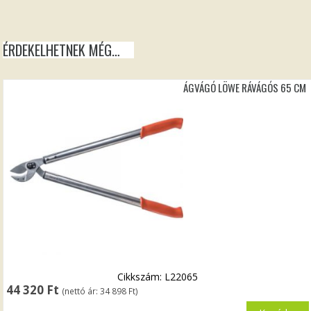
ÉRDEKELHETNEK MÉG…
ÁGVÁGÓ LÖWE RÁVÁGÓS 65 CM
Cikkszám: L22065
44 320
Ft
(nettó ár:
34 898
Ft
)