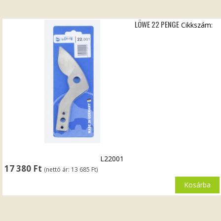
LÖWE 22 PENGE
Cikkszám:
L22001
17 380
Ft
(nettó ár:
13 685
Ft
)
Kosárba