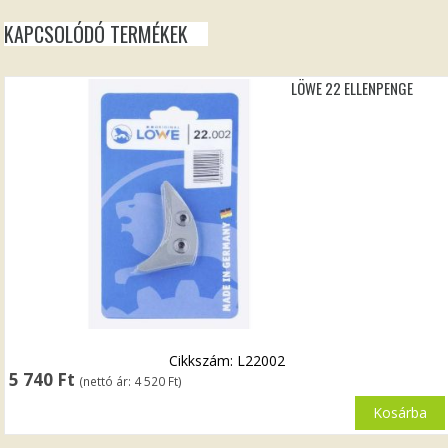
KAPCSOLÓDÓ TERMÉKEK
LÖWE 22 ELLENPENGE
Cikkszám: L22002
5 740
Ft
(nettó ár:
4 520
Ft
)
Kosárba