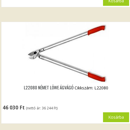
Kosárba
L22080 NÉMET LÖWE ÁGVÁGÓ
Cikkszám: L22080
46 030
Ft
(nettó ár:
36 244
Ft
)
Kosárba