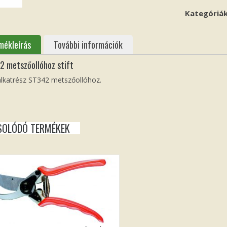
Kategóriá
mékleírás
További információk
2 metszőollóhoz stift
 alkatrész ST342 metszőollóhoz.
SOLÓDÓ TERMÉKEK