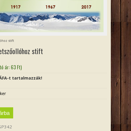
hoz stift
szőollóhoz stift
tó ár:
63
Ft
)
 ÁFA-t tartalmazzák!
ker
árba
SP342