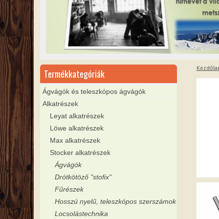
Kezdőla
Termékkategóriák
Ágvágók és teleszkópos ágvágók
Alkatrészek
Leyat alkatrészek
Löwe alkatrészek
Max alkatrészek
Stocker alkatrészek
Ágvágók
Drótkötöző "stofix"
Fűrészek
Hosszú nyelű, teleszkópos szerszámok
Locsolástechnika