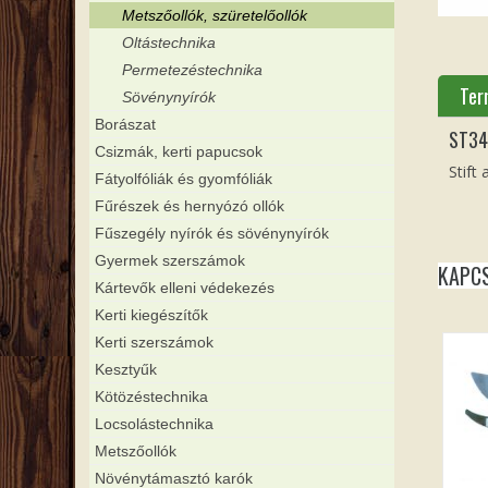
Metszőollók, szüretelőollók
Oltástechnika
Permetezéstechnika
Ter
Sövénynyírók
Borászat
ST34
Csizmák, kerti papucsok
Stift
Fátyolfóliák és gyomfóliák
Fűrészek és hernyózó ollók
Fűszegély nyírók és sövénynyírók
Gyermek szerszámok
KAPC
Kártevők elleni védekezés
Kerti kiegészítők
Kerti szerszámok
Kesztyűk
Kötözéstechnika
Locsolástechnika
Metszőollók
Növénytámasztó karók