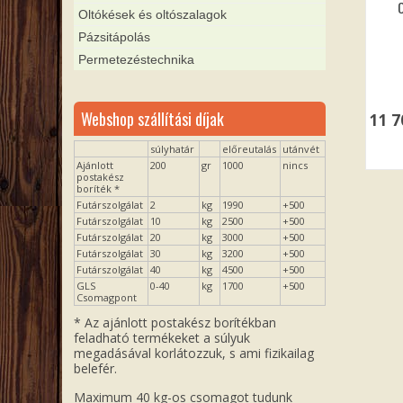
Oltókések és oltószalagok
Pázsitápolás
Permetezéstechnika
Webshop szállítási díjak
11 
súlyhatár
előreutalás
utánvét
Ajánlott
200
gr
1000
nincs
postakész
boríték *
Futárszolgálat
2
kg
1990
+500
Futárszolgálat
10
kg
2500
+500
Futárszolgálat
20
kg
3000
+500
Futárszolgálat
30
kg
3200
+500
Futárszolgálat
40
kg
4500
+500
GLS
0-40
kg
1700
+500
Csomagpont
* Az ajánlott postakész borítékban
feladható termékeket a súlyuk
megadásával korlátozzuk, s ami fizikailag
belefér.
Maximum 40 kg-os csomagot tudunk