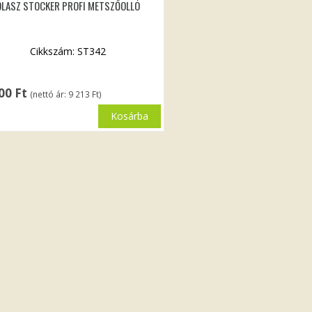
OLASZ STOCKER PROFI METSZŐOLLÓ
Cikkszám: ST342
700
Ft
(nettó ár:
9 213
Ft
)
Kosárba