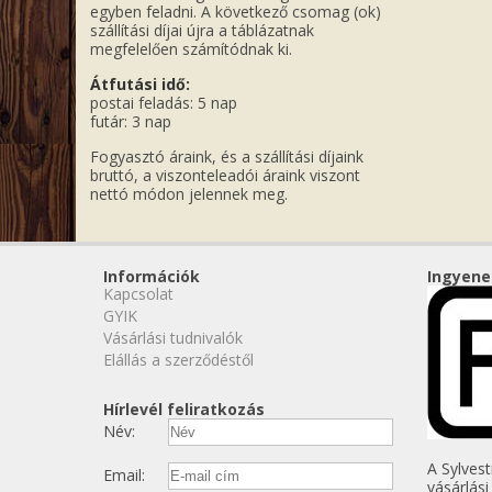
egyben feladni. A következő csomag (ok)
szállítási díjai újra a táblázatnak
megfelelően számítódnak ki.
Átfutási idő:
postai feladás: 5 nap
futár: 3 nap
Fogyasztó áraink, és a szállítási díjaink
bruttó, a viszonteleadói áraink viszont
nettó módon jelennek meg.
Információk
Ingyene
Kapcsolat
GYIK
Vásárlási tudnivalók
Elállás a szerződéstől
Hírlevél feliratkozás
Név:
A Sylves
Email:
vásárlási