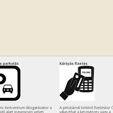
s parkolás
Kártyás fizetés
tris Kertcentrum látogatásakor a
A pénztárnál történő fizetéskor 
 idő alatt ingyenesen veheti
választhat a készpénzes vagy a