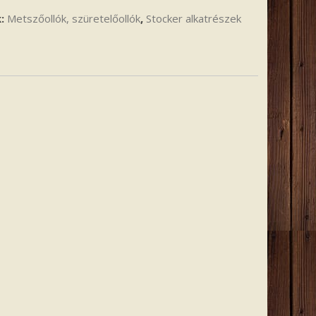
k:
Metszőollók, szüretelőollók
,
Stocker alkatrészek