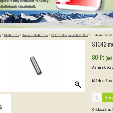
p
/
Alkatrészek
/
Stocker alkatrészek
/
Metszőollók, szüretelőollók
/ ST342 metszőolló
ST342 met
80
Ft
(net
Az árak az
Márka:
Stoc
Kos
Cikkszám: