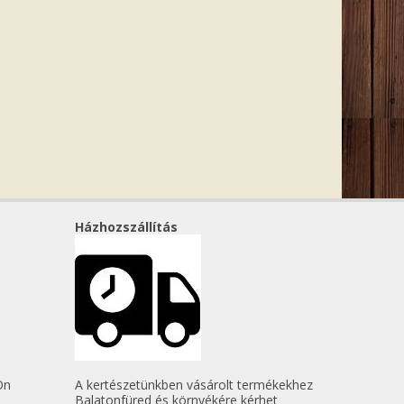
Házhozszállítás
Ön
A kertészetünkben vásárolt termékekhez
Balatonfüred és környékére kérhet