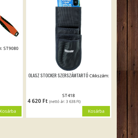
m: ST9080
OLASZ STOCKER SZERSZÁMTARTÓ
Cikkszám:
ST418
4 620
Ft
(nettó ár:
3 638
Ft
)
Kosárba
Kosárba