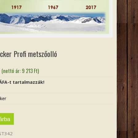
cker Profi metszőolló
(nettó ár:
9 213
Ft
)
 ÁFA-t tartalmazzák!
ker
árba
ST342