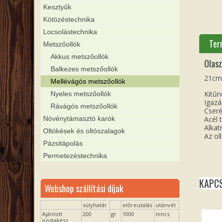
Kesztyűk
Kötözéstechnika
Locsolástechnika
Ter
Metszőollók
Akkus metszőollók
Olasz
Balkezes metszőollók
21cm
Mellévágós metszőollók
Kitűn
Nyeles metszőollók
Igazán
Rávágós metszőollók
Cseré
Növénytámasztó karók
Acél 
Alkat
Oltókések és oltószalagok
Az ol
Pázsitápolás
Permetezéstechnika
KAPC
Webshop szállítási díjak
súlyhatár
előreutalás
utánvét
Ajánlott
200
gr
1000
nincs
postakész