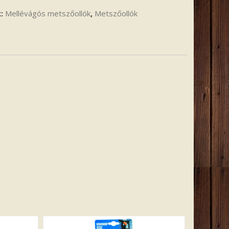
k:
Mellévágós metszőollók
,
Metszőollók