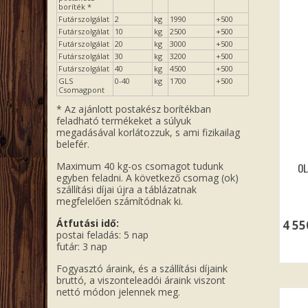
boríték *
Futárszolgálat
2
kg
1990
+500
Futárszolgálat
10
kg
2500
+500
Futárszolgálat
20
kg
3000
+500
Futárszolgálat
30
kg
3200
+500
Futárszolgálat
40
kg
4500
+500
GLS
0-40
kg
1700
+500
Csomagpont
* Az ajánlott postakész borítékban
feladható termékeket a súlyuk
megadásával korlátozzuk, s ami fizikailag
belefér.
Maximum 40 kg-os csomagot tudunk
OL
egyben feladni. A következő csomag (ok)
szállítási díjai újra a táblázatnak
megfelelően számítódnak ki.
Átfutási idő:
4 5
postai feladás: 5 nap
futár: 3 nap
Fogyasztó áraink, és a szállítási díjaink
bruttó, a viszonteleadói áraink viszont
nettó módon jelennek meg.