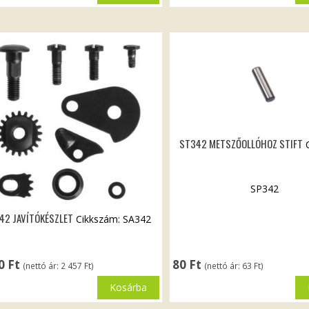
ST342 METSZŐOLLÓHOZ STIFT
SP342
42 JAVÍTÓKÉSZLET
Cikkszám: SA342
20
Ft
80
Ft
(nettó ár:
2 457
Ft
)
(nettó ár:
63
Ft
)
Kosárba