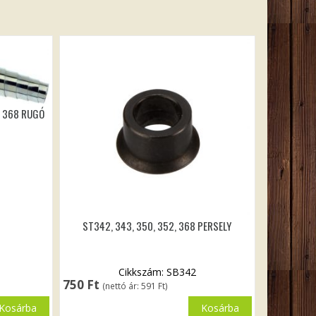
, 368 RUGÓ
ST342, 343, 350, 352, 368 PERSELY
Cikkszám: SB342
750
Ft
(nettó ár:
591
Ft
)
Kosárba
Kosárba