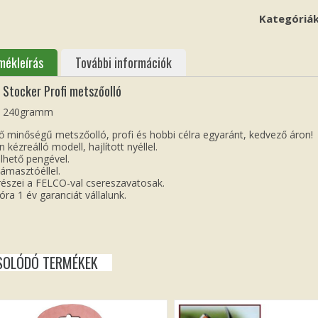
Kategóriá
mékleírás
További információk
 Stocker Profi metszőolló
 240gramm
ő minőségű metszőolló, profi és hobbi célra egyaránt, kedvező áron!
 kézreálló modell, hajlított nyéllel.
lhető pengével.
támasztóéllel.
részei a FELCO-val csereszavatosak.
lóra 1 év garanciát vállalunk.
SOLÓDÓ TERMÉKEK