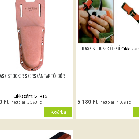
OLASZ STOCKER ÉLEZŐ
Cikkszá
ASZ STOCKER SZERSZÁMTARTÓ, BŐR
Cikkszám: ST416
50
Ft
5 180
Ft
(nettó ár:
3 583
Ft
)
(nettó ár:
4 079
Ft
)
Kosárba