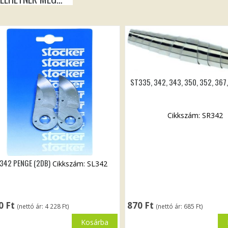
ST335, 342, 343, 350, 352, 367
Cikkszám: SR342
342 PENGE (2DB)
Cikkszám: SL342
70
Ft
870
Ft
(nettó ár:
4 228
Ft
)
(nettó ár:
685
Ft
)
Kosárba