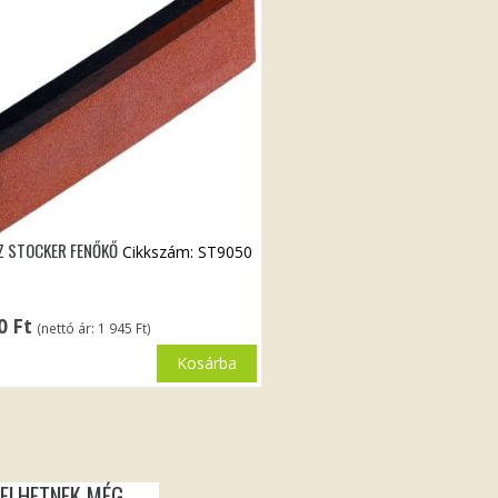
Z STOCKER FENŐKŐ
Cikkszám: ST9050
70
Ft
(nettó ár:
1 945
Ft
)
Kosárba
KELHETNEK MÉG…