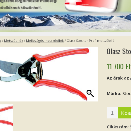
p
/
Metszőollók
/
Mellévágós metszőollók
/ Olasz Stocker Profi metszőolló
Olasz Sto
11 700
Ft
Az árak az
Márka:
Stoc
Kos
Cikkszám: