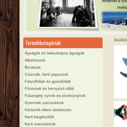
Kezdőla
Termékkategóriák
Ágvágók és teleszkópos ágvágók
Alkatrészek
Borászat
Csizmák, kerti papucsok
Fátyolfóliák és gyomfóliák
Fűrészek és hernyózó ollók
Fűszegély nyírók és sövénynyírók
Gyermek szerszámok
Kártevők elleni védekezés
Kerti kiegészítők
Kerti szerszámok