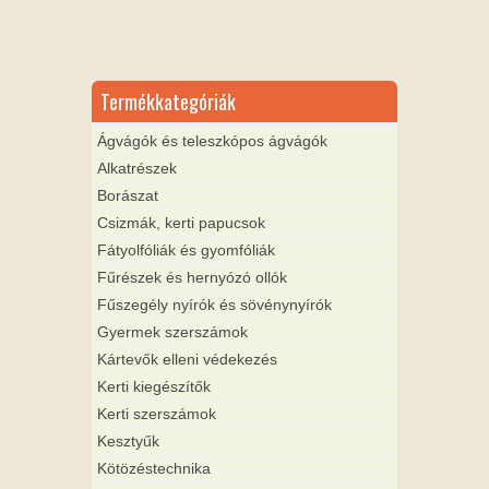
Termékkategóriák
Ágvágók és teleszkópos ágvágók
Alkatrészek
Borászat
Csizmák, kerti papucsok
Fátyolfóliák és gyomfóliák
Fűrészek és hernyózó ollók
Fűszegély nyírók és sövénynyírók
Gyermek szerszámok
Kártevők elleni védekezés
Kerti kiegészítők
Kerti szerszámok
Kesztyűk
Kötözéstechnika