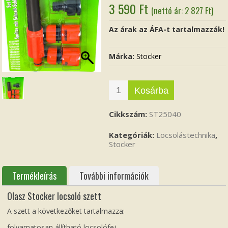
3 590
Ft
(nettó ár:
2 827
Ft
)
Az árak az ÁFA-t tartalmazzák!
Márka:
Stocker
Kosárba
Cikkszám:
ST25040
Kategóriák:
Locsolástechnika
,
Stocker
Termékleírás
További információk
Olasz Stocker locsoló szett
A szett a következőket tartalmazza:
folyamatosan állítható locsolófej,