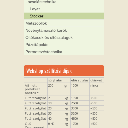
Locsolástechnika
Leyat
Stocker
Metszőollók
Növénytámasztó karók
Oltókések és oltószalagok
Pázsitápolás
Permetezéstechnika
Webshop szállítási díjak
súlyhatár
előreutalás
utánvét
Ajánlott
200
gr
1000
nincs
postakész
boríték *
Futárszolgálat
2
kg
1990
+500
Futárszolgálat
10
kg
2500
+500
Futárszolgálat
20
kg
3000
+500
Futárszolgálat
30
kg
3200
+500
Futárszolgálat
40
kg
4500
+500
GLS
0-40
kg
1700
+500
Csomagpont