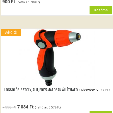
900
Ft
(nettó ár:
709
Ft
)
Kosárba
Akció!
LOCSOLÓPISZTOLY, ALU, FOLYAMATOSAN ÁLLÍTHATÓ
Cikkszám: ST27213
Original
Current
7 084
Ft
7 990
Ft
(nettó ár:
5 578
Ft
)
price
price