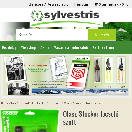
Belépés / Regisztráció
Pénztár
0 termékek
0 Ft
Kezdőlap
Webshop
Akció
Vásárlási tudnivalók
Kertcentrum
Viszonteladóknak
Partnereink
Kapcsolat
Kezdőlap
/
Locsolástechnika
/
Stocker
/ Olasz Stocker locsoló szett
Olasz Stocker locsoló
szett