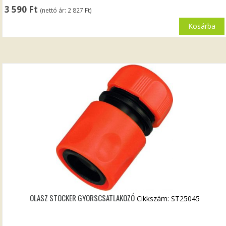
3 590
Ft
(nettó ár:
2 827
Ft
)
Kosárba
OLASZ STOCKER GYORSCSATLAKOZÓ
Cikkszám: ST25045