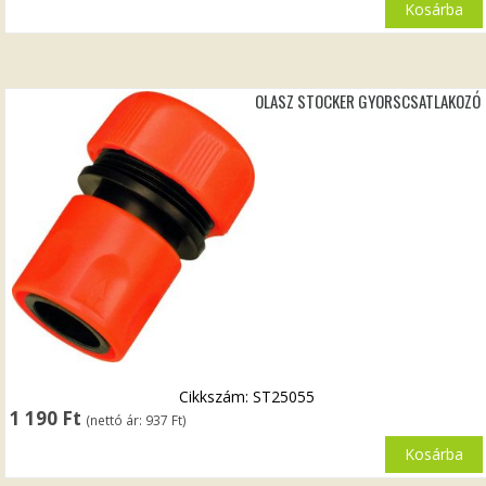
was:
is:
Kosárba
7
7
990 Ft.
084 Ft.
OLASZ STOCKER GYORSCSATLAKOZÓ
Cikkszám: ST25055
1 190
Ft
(nettó ár:
937
Ft
)
Kosárba