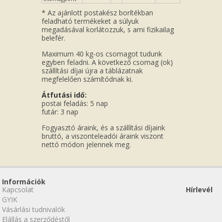
* Az ajánlott postakész borítékban
feladható termékeket a súlyuk
megadásával korlátozzuk, s ami fizikailag
belefér.
Maximum 40 kg-os csomagot tudunk
egyben feladni. A következő csomag (ok)
szállítási díjai újra a táblázatnak
megfelelően számítódnak ki.
Átfutási idő:
postai feladás: 5 nap
futár: 3 nap
Fogyasztó áraink, és a szállítási díjaink
bruttó, a viszonteleadói áraink viszont
nettó módon jelennek meg.
Információk
Kapcsolat
Hírlevél
GYIK
Vásárlási tudnivalók
Elállás a szerződéstől