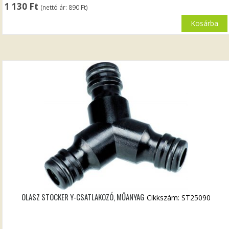
1 130
Ft
(nettó ár:
890
Ft
)
Kosárba
OLASZ STOCKER Y-CSATLAKOZÓ, MŰANYAG
Cikkszám: ST25090