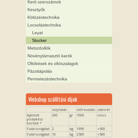
Kerti szerszámok
Kesztyűk
Kötözéstechnika
Locsolástechnika
Leyat
Stocker
Metszőollók
Növénytámasztó karók
Oltókések és oltószalagok
Pázsitápolás
Permetezéstechnika
Webshop szállítási díjak
súlyhatár
előreutalás
utánvét
Ajánlott
200
gr
1000
nincs
postakész
boríték *
Futárszolgálat
2
kg
1990
+500
Futárszolgálat
10
kg
2500
+500