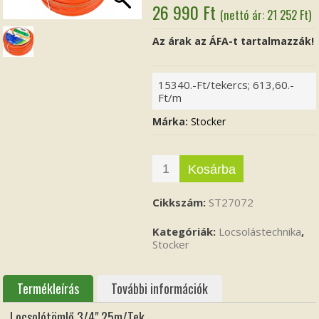
26 990
Ft
(nettó ár:
21 252
Ft
)
Az árak az ÁFA-t tartalmazzák!
15340.-Ft/tekercs; 613,60.-
Ft/m
Márka:
Stocker
Kosárba
Cikkszám:
ST27072
Kategóriák:
Locsolástechnika
,
Stocker
Termékleírás
További információk
Locsolótömlő 3/4" 25m/Tek