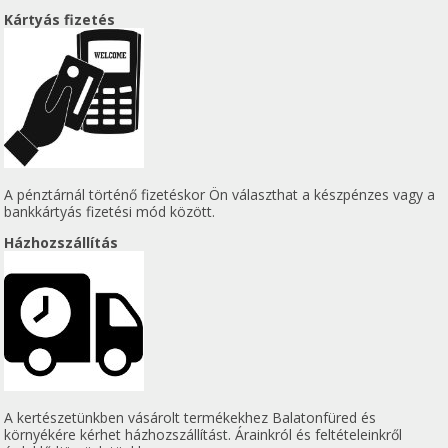
Kártyás fizetés
A pénztárnál történő fizetéskor Ön választhat a készpénzes vagy a
bankkártyás fizetési mód között.
Házhozszállítás
A kertészetünkben vásárolt termékekhez Balatonfüred és
környékére kérhet házhozszállítást. Árainkról és feltételeinkről