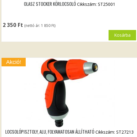
OLASZ STOCKER KÖRLOCSOLÓ
Cikkszám: ST25001
2 350
Ft
(nettó ár:
1 850
Ft
)
Kosárba
Akció!
LOCSOLÓPISZTOLY, ALU, FOLYAMATOSAN ÁLLÍTHATÓ
Cikkszám: ST27213