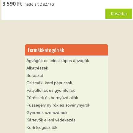
3 590
Ft
(nettó ár:
2 827
Ft
)
Kosárba
Termékkategóriák
Ágvágók és teleszkópos ágvágók
Alkatrészek
Borászat
Csizmák, kerti papucsok
Fátyolfóliák és gyomfóliák
Fűrészek és hernyózó ollók
Fűszegély nyírók és sövénynyírók
Gyermek szerszámok
Kártevők elleni védekezés
Kerti kiegészítők