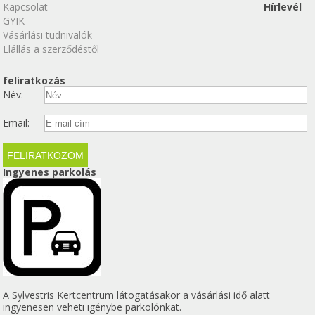
Kapcsolat
Hírlevél
GYIK
Vásárlási tudnivalók
Elállás a szerződéstől
feliratkozás
Név:
Email:
Ingyenes parkolás
A Sylvestris Kertcentrum látogatásakor a vásárlási idő alatt
ingyenesen veheti igénybe parkolónkat.