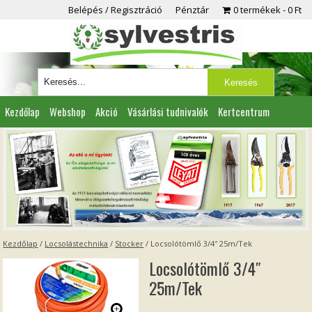
Belépés / Regisztráció
Pénztár
0 termékek
0 Ft
Kezdőlap
Webshop
Akció
Vásárlási tudnivalók
Kertcentrum
Viszonteladóknak
Partnereink
Kapcsolat
Kezdőlap
/
Locsolástechnika
/
Stocker
/ Locsolótömlő 3/4″ 25m/Tek
Locsolótömlő 3/4″
25m/Tek