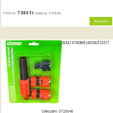
Original
Current
7 084
Ft
7 990
Ft
(nettó ár:
5 578
Ft
)
price
price
was:
is:
Kosárba
7
7
990 Ft.
084 Ft.
OLASZ STOCKER LOCSOLÓ SZETT
Cikkszám: ST25040