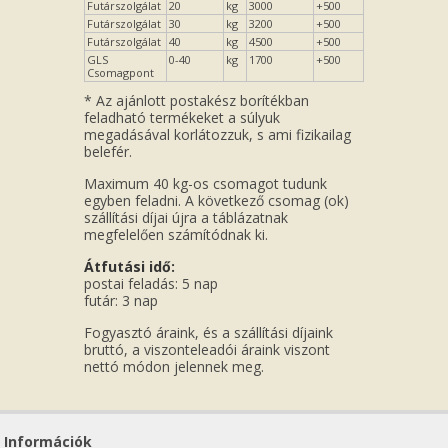
Futárszolgálat
20
kg
3000
+500
Futárszolgálat
30
kg
3200
+500
Futárszolgálat
40
kg
4500
+500
GLS
0-40
kg
1700
+500
Csomagpont
* Az ajánlott postakész borítékban
feladható termékeket a súlyuk
megadásával korlátozzuk, s ami fizikailag
belefér.
Maximum 40 kg-os csomagot tudunk
egyben feladni. A következő csomag (ok)
szállítási díjai újra a táblázatnak
megfelelően számítódnak ki.
Átfutási idő:
postai feladás: 5 nap
futár: 3 nap
Fogyasztó áraink, és a szállítási díjaink
bruttó, a viszonteleadói áraink viszont
nettó módon jelennek meg.
Információk