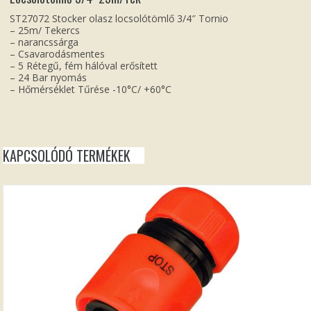
ST27072 Stocker olasz locsolótömlő 3/4″ Tornio
– 25m/ Tekercs
– narancssárga
– Csavarodásmentes
– 5 Rétegű, fém hálóval erősített
– 24 Bar nyomás
– Hőmérséklet Tűrése -10°C/ +60°C
KAPCSOLÓDÓ TERMÉKEK