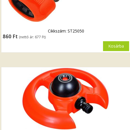
Cikkszám: ST25050
860
Ft
(nettó ár:
677
Ft
)
Kosárba