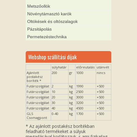
Metszőollók
Növénytámasztó karók
Oltókések és oltószalagok
Pázsitápolás
Permetezéstechnika
Webshop szállítási díjak
súlyhatár
előreutalás
utánvét
Ajánlott
200
gr
1000
nincs
postakész
boríték *
Futárszolgálat
2
kg
1990
+500
Futárszolgálat
10
kg
2500
+500
Futárszolgálat
20
kg
3000
+500
Futárszolgálat
30
kg
3200
+500
Futárszolgálat
40
kg
4500
+500
GLS
0-40
kg
1700
+500
Csomagpont
* Az ajánlott postakész borítékban
feladható termékeket a súlyuk
megadásával korlátozzuk, s ami fizikailag