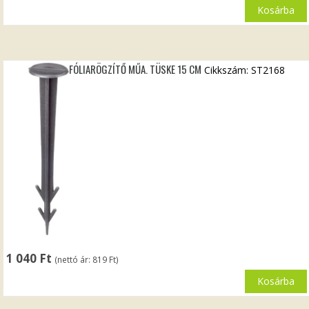
Kosárba
FÓLIARÖGZÍTŐ MŰA. TÜSKE 15 CM
Cikkszám: ST2168
1 040
Ft
(nettó ár:
819
Ft
)
Kosárba