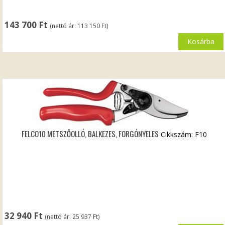
143 700
Ft
(nettó ár:
113 150
Ft
)
Kosárba
FELCO10 METSZŐOLLÓ, BALKEZES, FORGÓNYELES
Cikkszám: F10
32 940
Ft
(nettó ár:
25 937
Ft
)