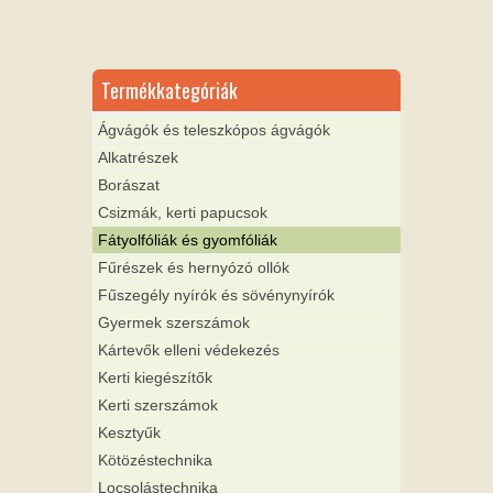
Termékkategóriák
Ágvágók és teleszkópos ágvágók
Alkatrészek
Borászat
Csizmák, kerti papucsok
Fátyolfóliák és gyomfóliák
Fűrészek és hernyózó ollók
Fűszegély nyírók és sövénynyírók
Gyermek szerszámok
Kártevők elleni védekezés
Kerti kiegészítők
Kerti szerszámok
Kesztyűk
Kötözéstechnika
Locsolástechnika