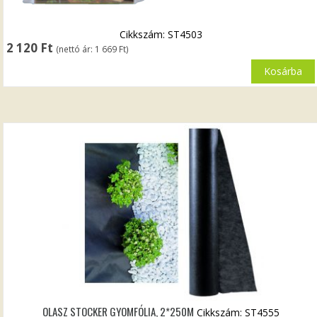
Cikkszám: ST4503
2 120
Ft
(nettó ár:
1 669
Ft
)
Kosárba
OLASZ STOCKER GYOMFÓLIA, 2*250M
Cikkszám: ST4555