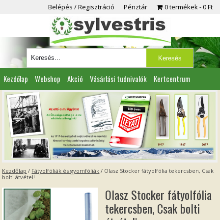
Belépés / Regisztráció
Pénztár
0 termékek
0 Ft
Kezdőlap
Webshop
Akció
Vásárlási tudnivalók
Kertcentrum
Viszonteladóknak
Partnereink
Kapcsolat
Kezdőlap
/
Fátyolfóliák és gyomfóliák
/ Olasz Stocker fátyolfólia tekercsben, Csak
bolti átvétel!
Olasz Stocker fátyolfólia
tekercsben, Csak bolti