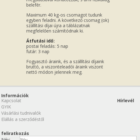
belefér.
Maximum 40 kg-os csomagot tudunk
egyben feladni. A következő csomag (ok)
szállítási díjai újra a táblázatnak
megfelelően számítódnak ki.
Átfutási idő:
postai feladás: 5 nap
futár: 3 nap
Fogyasztó áraink, és a szállítási díjaink
bruttó, a viszonteleadói áraink viszont
nettó módon jelennek meg.
Információk
Kapcsolat
Hírlevél
GYIK
Vásárlási tudnivalók
Elállás a szerződéstől
feliratkozás
Név: