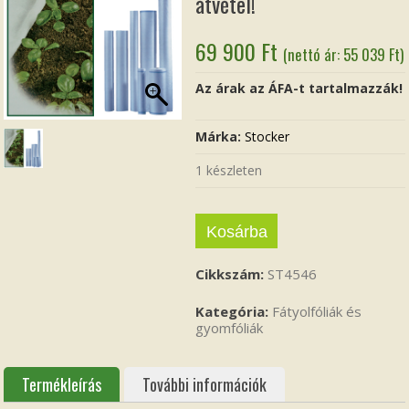
átvétel!
69 900
Ft
(nettó ár:
55 039
Ft
)
Az árak az ÁFA-t tartalmazzák!
Márka:
Stocker
1 készleten
Kosárba
Cikkszám:
ST4546
Kategória:
Fátyolfóliák és
gyomfóliák
Termékleírás
További információk