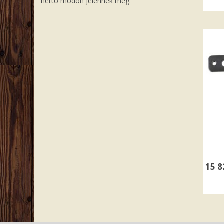
nettó módon jelennek meg.
15 