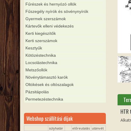
Fűrészek és hernyózó ollók
Fűszegély nyírók és sövénynyírók
Gyermek szerszámok
Kártevők elleni védekezés
Kerti kiegészítők
Kerti szerszámok
Kesztyűk
Kötözéstechnika
Locsolástechnika
Metszőollók
Növénytámasztó karók
Oltókések és oltószalagok
Pázsitápolás
Ter
Permetezéstechnika
HTR 
Webshop szállítási díjak
Alka
súlyhatár
előreutalás
utánvét