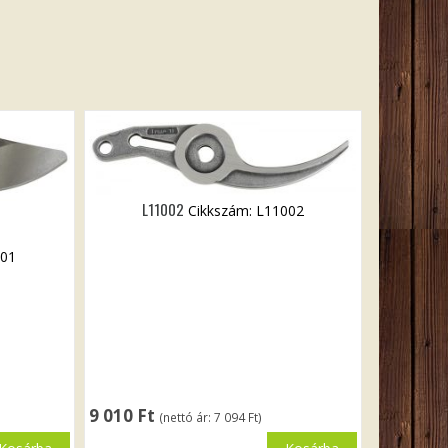
L11002
Cikkszám: L11002
001
9 010
Ft
(nettó ár:
7 094
Ft
)