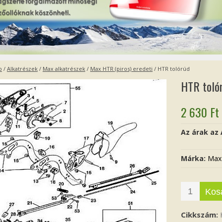
p
/
Alkatrészek
/
Max alkatrészek
/
Max HTR (piros) eredeti
/ HTR tolórúd
HTR toló
2 630
Ft
Az árak az
Márka:
Max
Kos
Cikkszám: