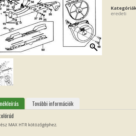
Kategóriá
eredeti
mékleírás
További információk
tolórúd
trész MAX HTR kötözőgéphez.