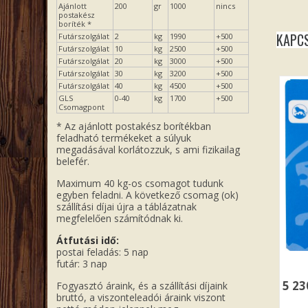
Ajánlott
200
gr
1000
nincs
postakész
boríték *
KAPC
Futárszolgálat
2
kg
1990
+500
Futárszolgálat
10
kg
2500
+500
Futárszolgálat
20
kg
3000
+500
Futárszolgálat
30
kg
3200
+500
Futárszolgálat
40
kg
4500
+500
GLS
0-40
kg
1700
+500
Csomagpont
* Az ajánlott postakész borítékban
feladható termékeket a súlyuk
megadásával korlátozzuk, s ami fizikailag
belefér.
Maximum 40 kg-os csomagot tudunk
egyben feladni. A következő csomag (ok)
szállítási díjai újra a táblázatnak
megfelelően számítódnak ki.
Átfutási idő:
postai feladás: 5 nap
futár: 3 nap
5 2
Fogyasztó áraink, és a szállítási díjaink
bruttó, a viszonteleadói áraink viszont