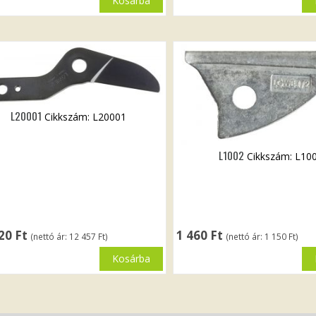
Kosárba
L20001
Cikkszám: L20001
L1002
Cikkszám: L10
820
Ft
1 460
Ft
(nettó ár:
12 457
Ft
)
(nettó ár:
1 150
Ft
)
Kosárba