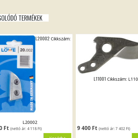
SOLÓDÓ TERMÉKEK
L20002
Cikkszám:
L11001
Cikkszám: L11
L20002
30
Ft
9 400
Ft
(nettó ár:
4 118
Ft
)
(nettó ár:
7 402
Ft
)