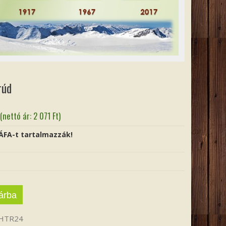
rúd
(nettó ár:
2 071
Ft
)
 ÁFA-t tartalmazzák!
árba
HTR24