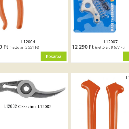
L12004
L12007
50
Ft
12 290
Ft
(nettó ár:
5 551
Ft
)
(nettó ár:
9 677
Ft
)
Kosárba
L
L12002
Cikkszám: L12002