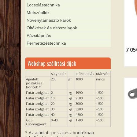
Locsolástechnika
Metszőollók
Növénytámasztó karók
Oltókések és oltószalagok
Pázsitápolás
Permetezéstechnika
7 0
Webshop szállítási díjak
súlyhatár
előreutalás
utánvét
Ajánlott
200
gr
1000
nincs
postakész
boríték *
Futárszolgálat
2
kg
1990
+500
Futárszolgálat
10
kg
2500
+500
Futárszolgálat
20
kg
3000
+500
Futárszolgálat
30
kg
3200
+500
Futárszolgálat
40
kg
4500
+500
GLS
0-40
kg
1700
+500
Csomagpont
* Az ajánlott postakész borítékban