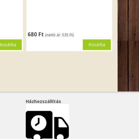
4
680
Ft
(nettó ár:
535
Ft
)
Kosárba
Kosárba
Házhozszállítás