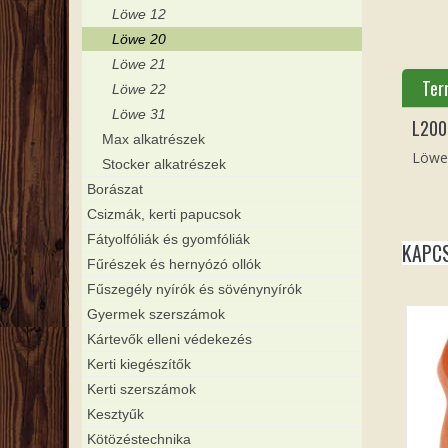
Löwe 12
Löwe 20
Löwe 21
Ter
Löwe 22
Löwe 31
L200
Max alkatrészek
Löwe
Stocker alkatrészek
Borászat
Csizmák, kerti papucsok
Fátyolfóliák és gyomfóliák
KAPC
Fűrészek és hernyózó ollók
Fűszegély nyírók és sövénynyírók
Gyermek szerszámok
Kártevők elleni védekezés
Kerti kiegészítők
Kerti szerszámok
Kesztyűk
Kötözéstechnika