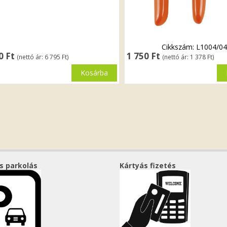
Cikkszám: L1004/0
30
Ft
1 750
Ft
(nettó ár:
6 795
Ft
)
(nettó ár:
1 378
Ft
)
Kosárba
s parkolás
Kártyás fizetés