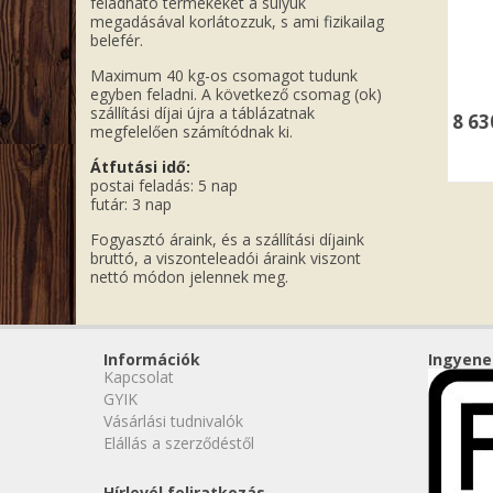
feladható termékeket a súlyuk
megadásával korlátozzuk, s ami fizikailag
belefér.
Maximum 40 kg-os csomagot tudunk
egyben feladni. A következő csomag (ok)
szállítási díjai újra a táblázatnak
8 6
megfelelően számítódnak ki.
Átfutási idő:
postai feladás: 5 nap
futár: 3 nap
Fogyasztó áraink, és a szállítási díjaink
bruttó, a viszonteleadói áraink viszont
nettó módon jelennek meg.
Információk
Ingyene
Kapcsolat
GYIK
Vásárlási tudnivalók
Elállás a szerződéstől
Hírlevél feliratkozás