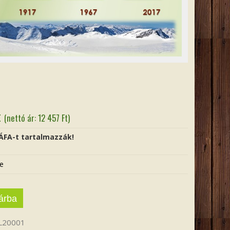
t
(nettó ár:
12 457
Ft
)
 ÁFA-t tartalmazzák!
e
árba
L20001