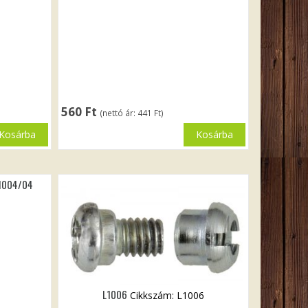
560
Ft
(nettó ár:
441
Ft
)
Kosárba
Kosárba
1004/04
L1006
Cikkszám: L1006