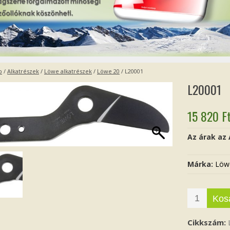
p
/
Alkatrészek
/
Löwe alkatrészek
/
Löwe 20
/ L20001
L20001
15 820
F
Az árak az
Márka:
Löw
Kos
Cikkszám: