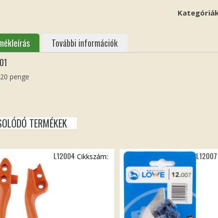
Kategóriá
mékleírás
További információk
01
20 penge
SOLÓDÓ TERMÉKEK
L12004
L12007
Cikkszám: