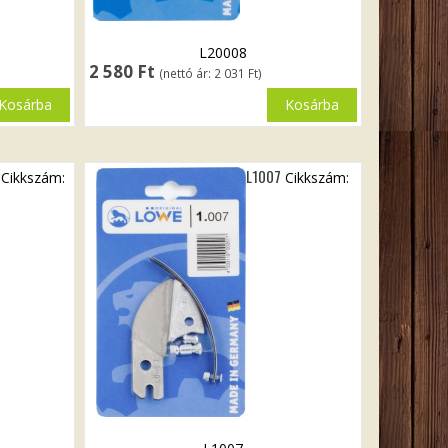
L20008
2 580
Ft
(nettó ár:
2 031
Ft
)
Kosárba
Kosárba
L1007
Cikkszám:
Cikkszám: