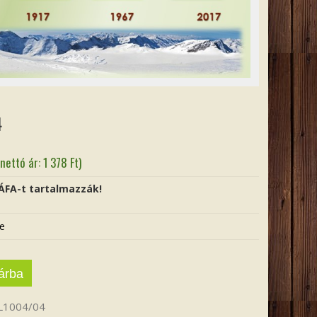
4
(nettó ár:
1 378
Ft
)
 ÁFA-t tartalmazzák!
e
árba
L1004/04