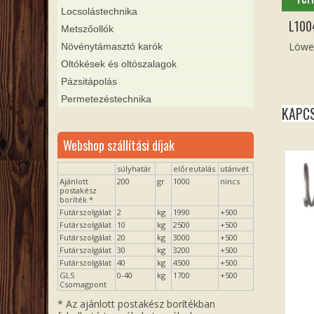
Locsolástechnika
L100
Metszőollók
Löwe 
Növénytámasztó karók
Oltókések és oltószalagok
Pázsitápolás
Permetezéstechnika
KAPC
Webshop szállítási díjak
súlyhatár
előreutalás
utánvét
Ajánlott
200
gr
1000
nincs
postakész
boríték *
Futárszolgálat
2
kg
1990
+500
Futárszolgálat
10
kg
2500
+500
Futárszolgálat
20
kg
3000
+500
Futárszolgálat
30
kg
3200
+500
Futárszolgálat
40
kg
4500
+500
GLS
0-40
kg
1700
+500
Csomagpont
* Az ajánlott postakész borítékban