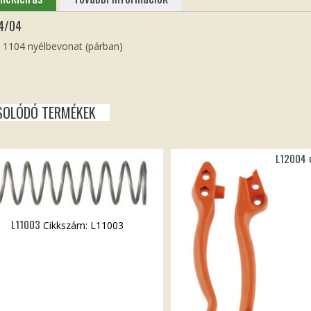
4/04
1104 nyélbevonat (párban)
SOLÓDÓ TERMÉKEK
L12004
L11003
Cikkszám: L11003