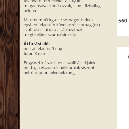
feladható termékeket a súlyuk
megadásával korlátozzuk, s ami fizikailag
belefér.
Maximum 40 kg-os csomagot tudunk
560
egyben feladni. A következő csomag (ok)
szállítási díjai újra a táblázatnak
megfelelően számítódnak ki.
Átfutási idő:
postai feladás: 5 nap
futár: 3 nap
Fogyasztó áraink, és a szállítási díjaink
bruttó, a viszonteleadói áraink viszont
nettó módon jelennek meg.