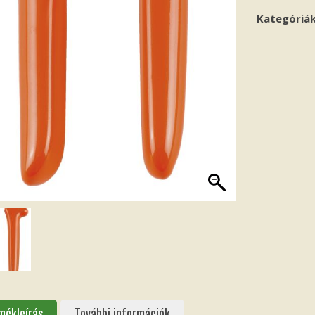
Kategóriá
mékleírás
További információk