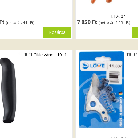
L12004
Ft
7 050
Ft
(nettó ár:
441
Ft
)
(nettó ár:
5 551
Ft
)
Kosárba
L1011
L11007
Cikkszám: L1011