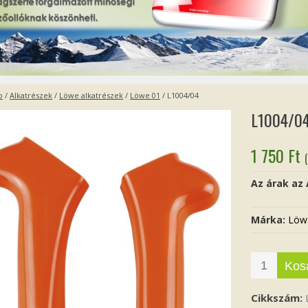
p
/
Alkatrészek
/
Löwe alkatrészek
/
Löwe 01
/ L1004/04
L1004/0
1 750
Ft
Az árak az
Márka:
Löw
Kos
Cikkszám: