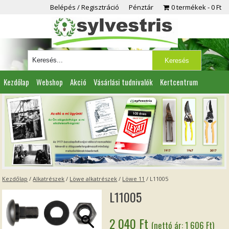
Belépés / Regisztráció
Pénztár
0 termékek
0 Ft
Kezdőlap
Webshop
Akció
Vásárlási tudnivalók
Kertcentrum
Viszonteladóknak
Partnereink
Kapcsolat
Kezdőlap
/
Alkatrészek
/
Löwe alkatrészek
/
Löwe 11
/ L11005
L11005
2 040
Ft
(nettó ár:
1 606
Ft
)