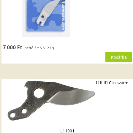
7 000
Ft
(nettó ár:
5 512
Ft
)
Kosárba
L11001
Cikkszám:
L11001