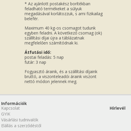
* Az ajánlott postakész borítékban
feladható termékeket a súlyuk
megadásával korlátozzuk, s ami fizikailag
belefér.
Maximum 40 kg-os csomagot tudunk
egyben feladni. A következő csomag (ok)
szállítási díjai újra a táblázatnak
megfelelően számítódnak ki.
Átfutási idő:
postai feladás: 5 nap
futár: 3 nap
Fogyasztó áraink, és a szállítási díjaink
bruttó, a viszonteleadói áraink viszont
nettó módon jelennek meg.
Információk
Kapcsolat
Hírlevél
GYIK
Vásárlási tudnivalók
Elállás a szerződéstől