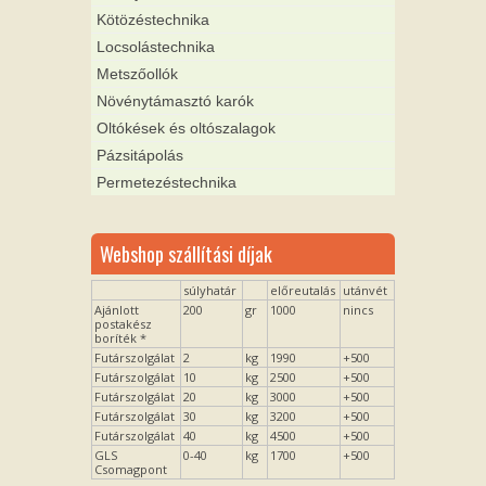
Kötözéstechnika
Locsolástechnika
Metszőollók
Növénytámasztó karók
Oltókések és oltószalagok
Pázsitápolás
Permetezéstechnika
Webshop szállítási díjak
súlyhatár
előreutalás
utánvét
Ajánlott
200
gr
1000
nincs
postakész
boríték *
Futárszolgálat
2
kg
1990
+500
Futárszolgálat
10
kg
2500
+500
Futárszolgálat
20
kg
3000
+500
Futárszolgálat
30
kg
3200
+500
Futárszolgálat
40
kg
4500
+500
GLS
0-40
kg
1700
+500
Csomagpont