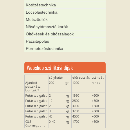
Kötözéstechnika
Locsolástechnika
Metszőollók
Növénytámasztó karók
Oltókések és oltószalagok
Pázsitápolás
Permetezéstechnika
Webshop szállítási díjak
súlyhatár
előreutalás
utánvét
Ajánlott
200
gr
1000
nincs
postakész
boríték *
Futárszolgálat
2
kg
1990
+500
Futárszolgálat
10
kg
2500
+500
Futárszolgálat
20
kg
3000
+500
Futárszolgálat
30
kg
3200
+500
Futárszolgálat
40
kg
4500
+500
GLS
0-40
kg
1700
+500
Csomagpont