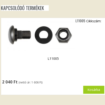
KAPCSOLÓDÓ TERMÉKEK
L11005
Cikkszám:
L11005
2 040
Ft
(nettó ár:
1 606
Ft
)
Kosárba