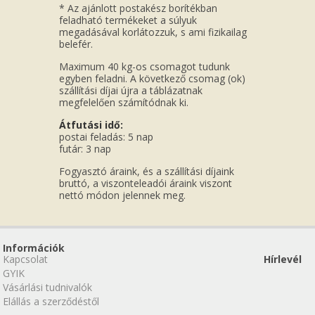
* Az ajánlott postakész borítékban
feladható termékeket a súlyuk
megadásával korlátozzuk, s ami fizikailag
belefér.
Maximum 40 kg-os csomagot tudunk
egyben feladni. A következő csomag (ok)
szállítási díjai újra a táblázatnak
megfelelően számítódnak ki.
Átfutási idő:
postai feladás: 5 nap
futár: 3 nap
Fogyasztó áraink, és a szállítási díjaink
bruttó, a viszonteleadói áraink viszont
nettó módon jelennek meg.
Információk
Kapcsolat
Hírlevél
GYIK
Vásárlási tudnivalók
Elállás a szerződéstől