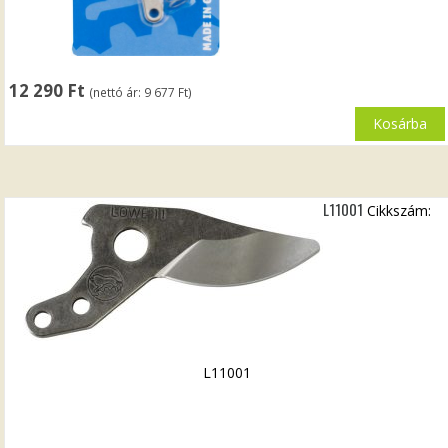
12 290
Ft
(nettó ár:
9 677
Ft
)
Kosárba
L11001
Cikkszám:
L11001