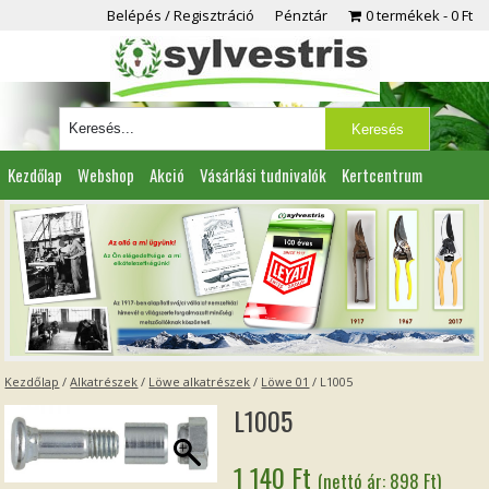
Belépés / Regisztráció
Pénztár
0 termékek
0 Ft
Kezdőlap
Webshop
Akció
Vásárlási tudnivalók
Kertcentrum
Viszonteladóknak
Partnereink
Kapcsolat
Kezdőlap
/
Alkatrészek
/
Löwe alkatrészek
/
Löwe 01
/ L1005
L1005
1 140
Ft
(nettó ár:
898
Ft
)