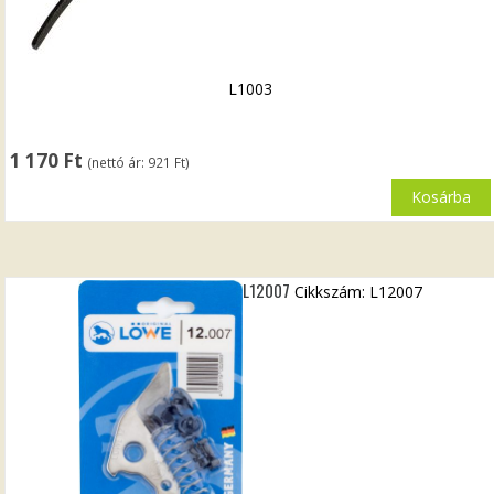
L1003
1 170
Ft
(nettó ár:
921
Ft
)
Kosárba
L12007
Cikkszám: L12007