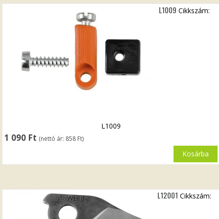
L1009
Cikkszám:
L1009
1 090
Ft
(nettó ár:
858
Ft
)
Kosárba
L12001
Cikkszám: