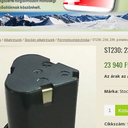
p
/
Alkatrészek
/
Stocker alkatrészek
/
Permetezéstechnika
/ ST230; 236; 239; pótak
ST230; 2
23 940
F
Az árak az
Márka:
Stoc
Kos
Cikkszám: