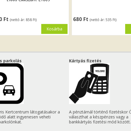
90
Ft
680
Ft
(nettó ár:
858
Ft
)
(nettó ár:
535
Ft
)
Kosárba
s parkolás
Kártyás fizetés
tris Kertcentrum látogatásakor a
A pénztárnál történő fizetéskor 
 idő alatt ingyenesen veheti
választhat a készpénzes vagy a
parkolónkat.
bankkártyás fizetési mód között.