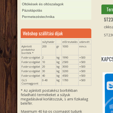
Oltókések és oltószalagok
Ter
Pázsitápolás
Permetezéstechnika
ST23
cikks
Webshop szállítási díjak
ST230
súlyhatár
előreutalás
utánvét
Ajánlott
200
gr
1000
nincs
postakész
boríték *
KAPC
Futárszolgálat
2
kg
1990
+500
Futárszolgálat
10
kg
2500
+500
Futárszolgálat
20
kg
3000
+500
Futárszolgálat
30
kg
3200
+500
Futárszolgálat
40
kg
4500
+500
GLS
0-40
kg
1700
+500
Csomagpont
* Az ajánlott postakész borítékban
feladható termékeket a súlyuk
megadásával korlátozzuk, s ami fizikailag
belefér.
Maximum 40 kg-os csomagot tudunk