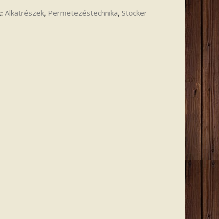
k:
Alkatrészek
,
Permetezéstechnika
,
Stocker