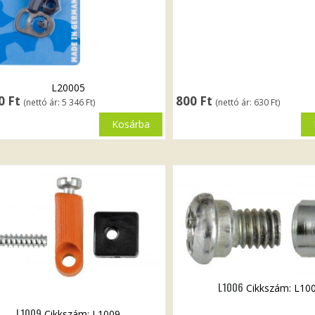
L20005
90
Ft
800
Ft
(nettó ár:
5 346
Ft
)
(nettó ár:
630
Ft
)
Kosárba
L1006
Cikkszám: L10
L1009
Cikkszám: L1009