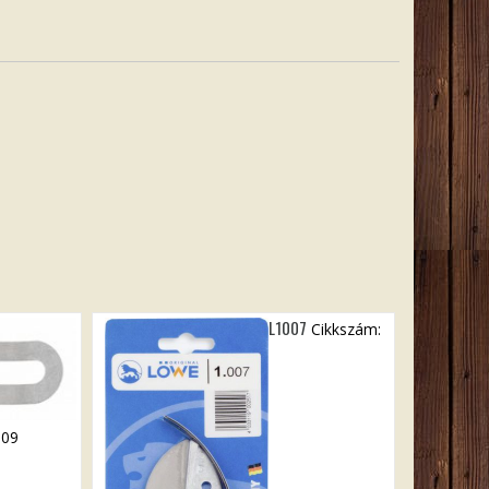
L1007
Cikkszám:
009