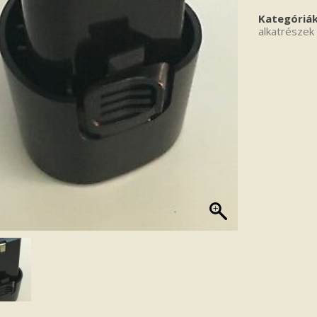
Kategóriá
alkatrészek