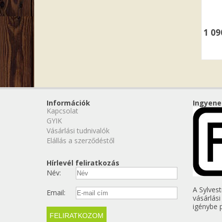
1 0
Információk
Ingyene
Kapcsolat
GYIK
Vásárlási tudnivalók
Elállás a szerződéstől
Hírlevél feliratkozás
Név:
A Sylves
Email:
vásárlási
igénybe 