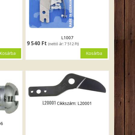
L1007
9 540
Ft
(nettó ár:
7 512
Ft
)
Kosárba
Kosárba
L20001
Cikkszám: L20001
06