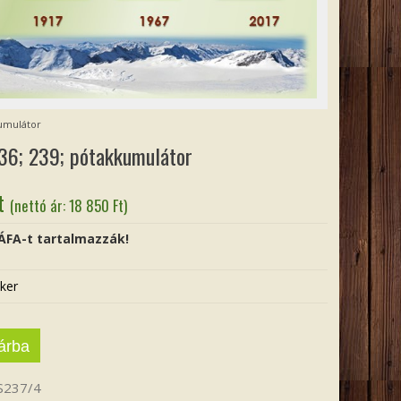
kumulátor
36; 239; pótakkumulátor
t
(nettó ár:
18 850
Ft
)
 ÁFA-t tartalmazzák!
ker
árba
S237/4