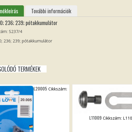
mékleírás
További információk
0; 236; 239; pótakkumulátor
zám: S237/4
; 236; 239; pótakkumulátor
SOLÓDÓ TERMÉKEK
L20005
Cikkszám:
L11009
Cikkszám: L11