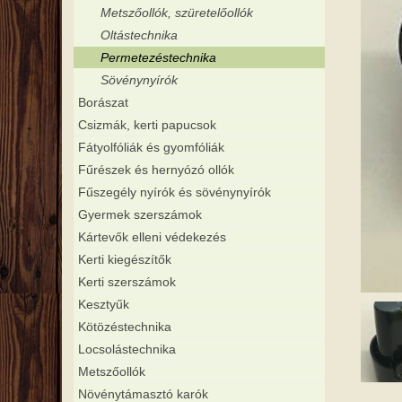
Metszőollók, szüretelőollók
Oltástechnika
Permetezéstechnika
Sövénynyírók
Borászat
Csizmák, kerti papucsok
Fátyolfóliák és gyomfóliák
Fűrészek és hernyózó ollók
Fűszegély nyírók és sövénynyírók
Gyermek szerszámok
Kártevők elleni védekezés
Kerti kiegészítők
Kerti szerszámok
Kesztyűk
Kötözéstechnika
Locsolástechnika
Metszőollók
Növénytámasztó karók