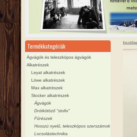
Kezdőla
Termékkategóriák
Ágvágók és teleszkópos ágvágók
Alkatrészek
Leyat alkatrészek
Löwe alkatrészek
Max alkatrészek
Stocker alkatrészek
Ágvágók
Drótkötöző "stofix"
Fűrészek
Hosszú nyelű, teleszkópos szerszámok
Locsolástechnika