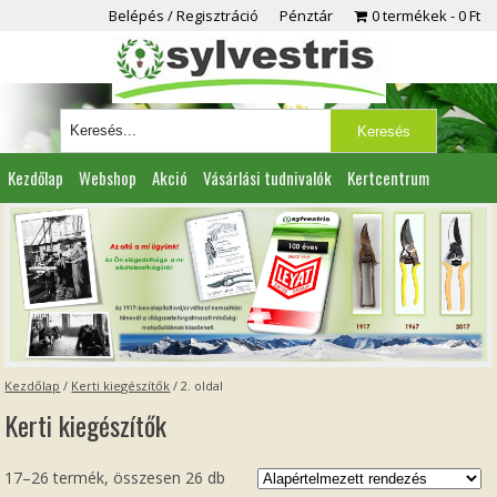
Belépés / Regisztráció
Pénztár
0 termékek
0 Ft
Kezdőlap
Webshop
Akció
Vásárlási tudnivalók
Kertcentrum
Viszonteladóknak
Partnereink
Kapcsolat
Kezdőlap
/
Kerti kiegészítők
/ 2. oldal
Kerti kiegészítők
17–26 termék, összesen 26 db