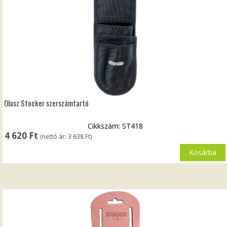
Olasz Stocker szerszámtartó
Cikkszám: ST418
4 620
Ft
(nettó ár:
3 638
Ft
)
Kosárba