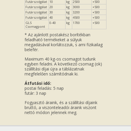
Futárszolgálat
10
kg
2500
+500
Futárszolgálat
20
kg
3000
+500
Futárszolgálat
30
kg
3200
+500
Futárszolgálat
40
kg
4500
+500
GLS
0-40
kg
1700
+500
Csomagpont
* Az ajánlott postakész borítékban
feladható termékeket a súlyuk
megadásával korlátozzuk, s ami fizikailag
belefér.
Maximum 40 kg-os csomagot tudunk
egyben feladni. A következő csomag (ok)
szállítási díjai újra a táblázatnak
megfelelően számítódnak ki.
Átfutási idő:
postai feladás: 5 nap
futár: 3 nap
Fogyasztó áraink, és a szállítási díjaink
bruttó, a viszonteleadói áraink viszont
nettó módon jelennek meg.