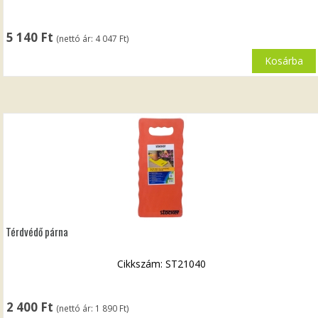
5 140
Ft
(nettó ár:
4 047
Ft
)
Kosárba
Térdvédő párna
Cikkszám: ST21040
2 400
Ft
(nettó ár:
1 890
Ft
)