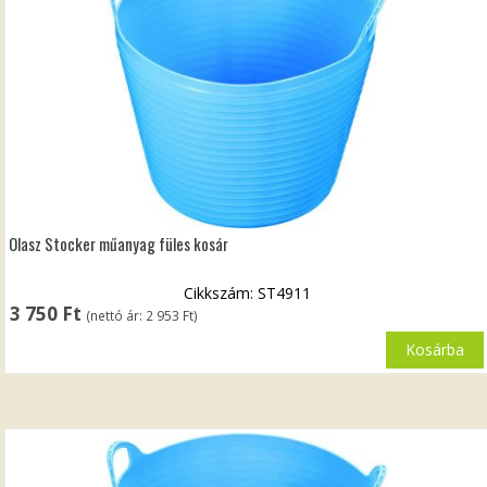
Olasz Stocker műanyag füles kosár
Cikkszám: ST4911
3 750
Ft
(nettó ár:
2 953
Ft
)
Kosárba