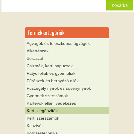
Kosárba
Termékkategóriák
Ágvágók és teleszkópos ágvágók
Alkatrészek
Borászat
Csizmák, kerti papucsok
Fátyolfóliák és gyomfóliák
Fűrészek és hernyózó ollók
Fűszegély nyírók és sövénynyírók
Gyermek szerszámok
Kártevők elleni védekezés
Kerti kiegészítők
Kerti szerszámok
Kesztyűk
Kötözéstechnika