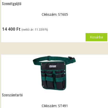
Szemétgyűjtő
Cikkszám: ST605
14 400
Ft
(nettó ár:
11 339
Ft
)
Kosárba
Szerszámtartó
Cikkszám: ST491