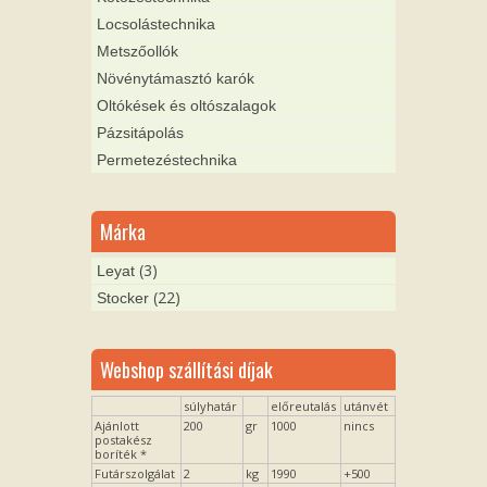
Locsolástechnika
Metszőollók
Növénytámasztó karók
Oltókések és oltószalagok
Pázsitápolás
Permetezéstechnika
Márka
(3)
Leyat
(22)
Stocker
Webshop szállítási díjak
súlyhatár
előreutalás
utánvét
Ajánlott
200
gr
1000
nincs
postakész
boríték *
Futárszolgálat
2
kg
1990
+500