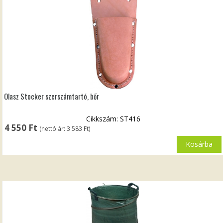
Olasz Stocker szerszámtartó, bőr
Cikkszám: ST416
4 550
Ft
(nettó ár:
3 583
Ft
)
Kosárba