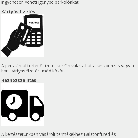
ingyenesen veheti igénybe parkolónkat.
Kártyás fizetés
A pénztárnál történő fizetéskor Ön választhat a készpénzes vagy a
bankkártyás fizetési mód között.
Házhozszállítás
A kertészetünkben vásárolt termékekhez Balatonfüred és