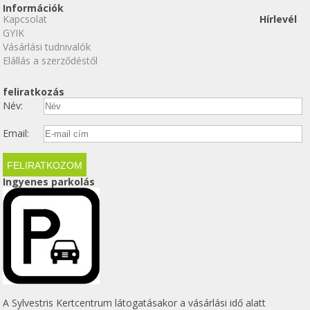
Információk
Kapcsolat
Hírlevél
GYIK
Vásárlási tudnivalók
Elállás a szerződéstől
feliratkozás
Név:
Email:
Ingyenes parkolás
A Sylvestris Kertcentrum látogatásakor a vásárlási idő alatt