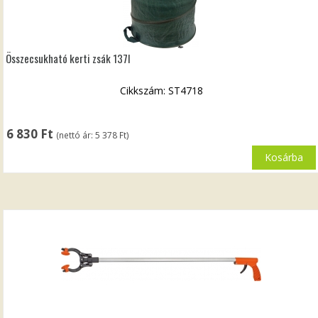
Összecsukható kerti zsák 137l
Cikkszám: ST4718
6 830
Ft
(nettó ár:
5 378
Ft
)
Kosárba