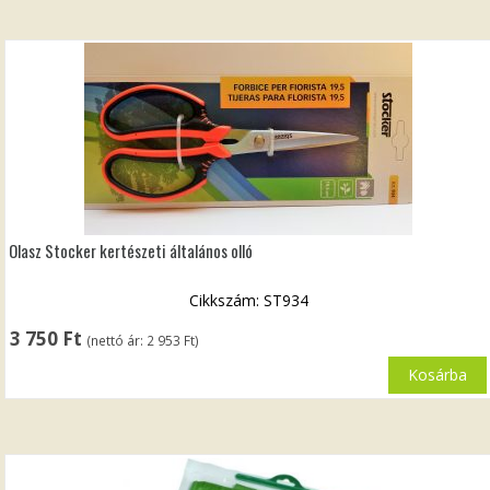
Olasz Stocker kertészeti általános olló
Cikkszám: ST934
3 750
Ft
(nettó ár:
2 953
Ft
)
Kosárba