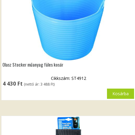
Olasz Stocker műanyag füles kosár
Cikkszám: ST4912
4 430
Ft
(nettó ár:
3 488
Ft
)
Kosárba