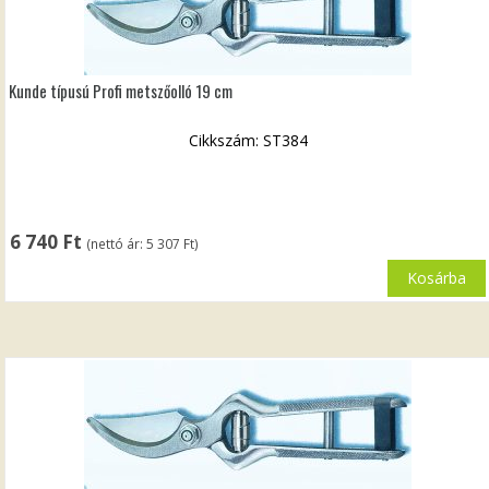
Kunde típusú Profi metszőolló 19 cm
Cikkszám: ST384
6 740
Ft
(nettó ár:
5 307
Ft
)
Kosárba