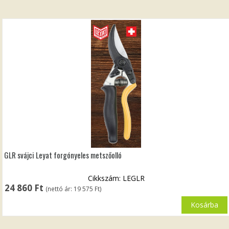
GLR svájci Leyat forgónyeles metszőolló
Cikkszám: LEGLR
24 860
Ft
(nettó ár:
19 575
Ft
)
Kosárba