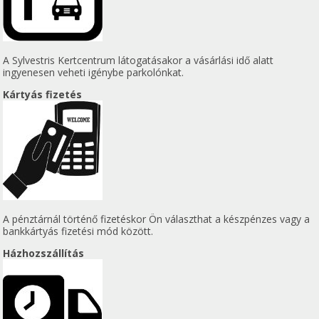
A Sylvestris Kertcentrum látogatásakor a vásárlási idő alatt
ingyenesen veheti igénybe parkolónkat.
Kártyás fizetés
A pénztárnál történő fizetéskor Ön választhat a készpénzes vagy a
bankkártyás fizetési mód között.
Házhozszállítás