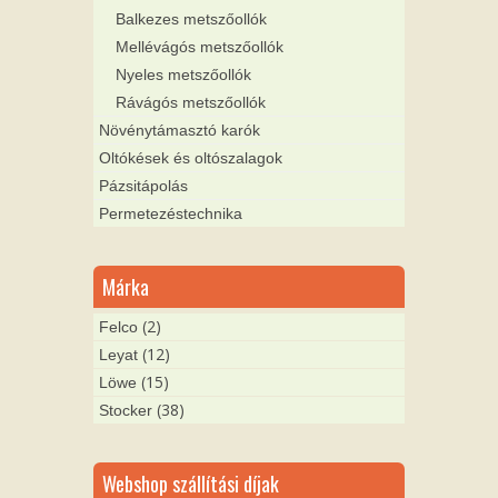
Balkezes metszőollók
Mellévágós metszőollók
Nyeles metszőollók
Rávágós metszőollók
Növénytámasztó karók
Oltókések és oltószalagok
Pázsitápolás
Permetezéstechnika
Márka
(2)
Felco
(12)
Leyat
(15)
Löwe
(38)
Stocker
Webshop szállítási díjak