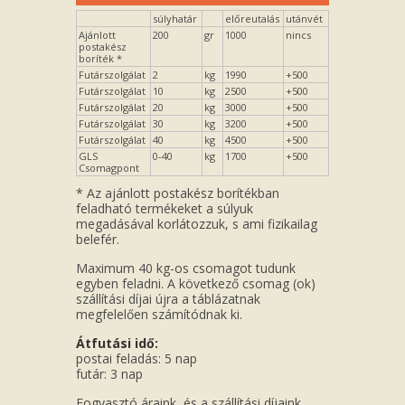
súlyhatár
előreutalás
utánvét
Ajánlott
200
gr
1000
nincs
postakész
boríték *
Futárszolgálat
2
kg
1990
+500
Futárszolgálat
10
kg
2500
+500
Futárszolgálat
20
kg
3000
+500
Futárszolgálat
30
kg
3200
+500
Futárszolgálat
40
kg
4500
+500
GLS
0-40
kg
1700
+500
Csomagpont
* Az ajánlott postakész borítékban
feladható termékeket a súlyuk
megadásával korlátozzuk, s ami fizikailag
belefér.
Maximum 40 kg-os csomagot tudunk
egyben feladni. A következő csomag (ok)
szállítási díjai újra a táblázatnak
megfelelően számítódnak ki.
Átfutási idő:
postai feladás: 5 nap
futár: 3 nap
Fogyasztó áraink, és a szállítási díjaink