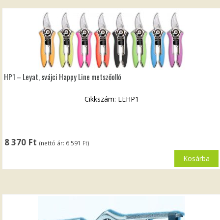
HP1 – Leyat, svájci Happy Line metszőolló
Cikkszám: LEHP1
8 370
Ft
(nettó ár:
6 591
Ft
)
Kosárba