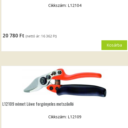
Cikkszám: L12104
20 780
Ft
(nettó ár:
16 362
Ft
)
Kosárba
L12109 német Löwe forgónyeles metszőolló
Cikkszám: L12109