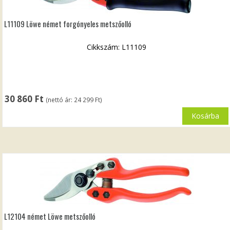
L11109 Löwe német forgónyeles metszőolló
Cikkszám: L11109
30 860
Ft
(nettó ár:
24 299
Ft
)
Kosárba
L12104 német Löwe metszőolló