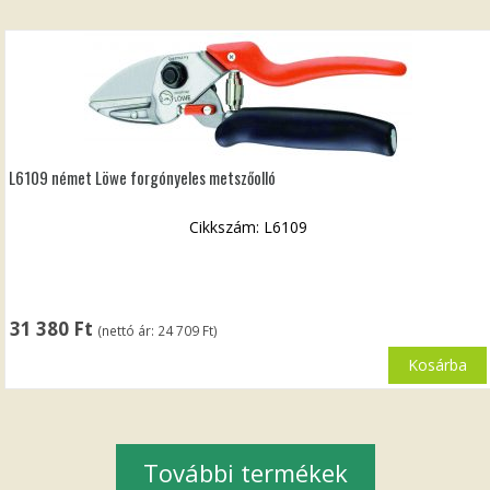
L6109 német Löwe forgónyeles metszőolló
Cikkszám: L6109
31 380
Ft
(nettó ár:
24 709
Ft
)
Kosárba
További termékek