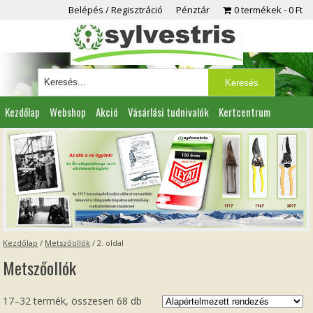
Belépés / Regisztráció
Pénztár
0 termékek
0 Ft
Kezdőlap
Webshop
Akció
Vásárlási tudnivalók
Kertcentrum
Viszonteladóknak
Partnereink
Kapcsolat
Kezdőlap
/
Metszőollók
/ 2. oldal
Metszőollók
17–32 termék, összesen 68 db