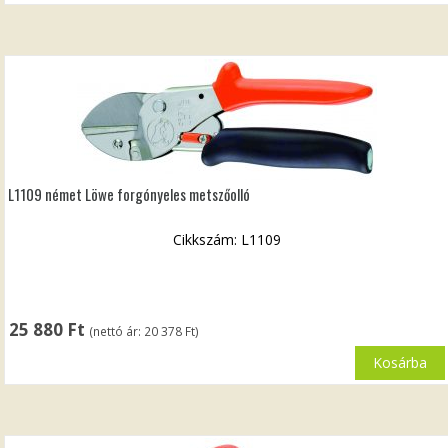
L1109 német Löwe forgónyeles metszőolló
Cikkszám: L1109
25 880
Ft
(nettó ár:
20 378
Ft
)
Kosárba