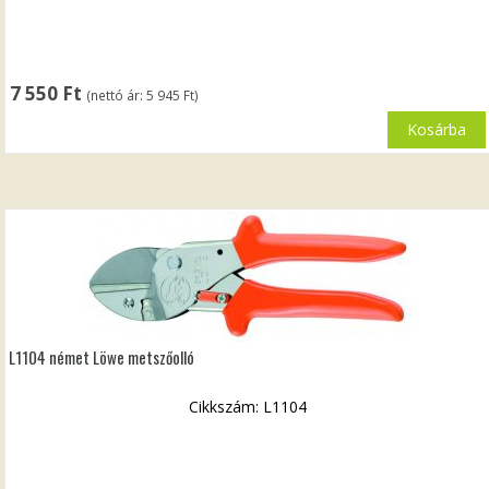
7 550
Ft
(nettó ár:
5 945
Ft
)
Kosárba
L1104 német Löwe metszőolló
Cikkszám: L1104