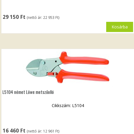
29 150
Ft
(nettó ár:
22 953
Ft
)
Kosárba
L5104 német Löwe metszőolló
Cikkszám: L5104
16 460
Ft
(nettó ár:
12 961
Ft
)