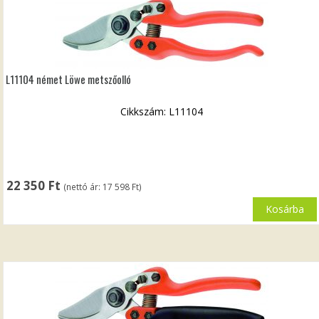
L11104 német Löwe metszőolló
Cikkszám: L11104
22 350
Ft
(nettó ár:
17 598
Ft
)
Kosárba