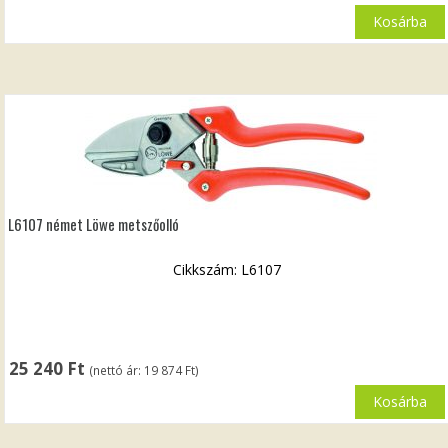
Kosárba
L6107 német Löwe metszőolló
Cikkszám: L6107
25 240
Ft
(nettó ár:
19 874
Ft
)
Kosárba