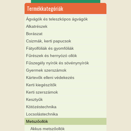
Termékkategóriák
Ágvágók és teleszkópos ágvágók
Alkatrészek
Borászat
Csizmák, kerti papucsok
Fátyolfóliák és gyomfóliák
Fűrészek és hernyózó ollók
Fűszegély nyírók és sövénynyírók
Gyermek szerszámok
Kártevők elleni védekezés
Kerti kiegészítők
Kerti szerszámok
Kesztyűk
Kötözéstechnika
Locsolástechnika
Metszőollók
Akkus metszőollók