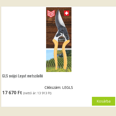
GLS svájci Leyat metszőolló
Cikkszám: LEGLS
17 670
Ft
(nettó ár:
13 913
Ft
)
Kosárba